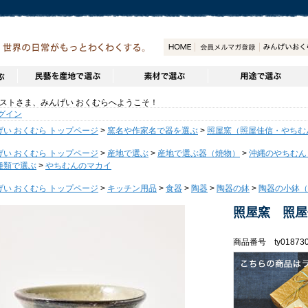
トさま、みんげい おくむらへようこそ！
グイン
げい おくむら トップページ
>
窯名や作家名で器を選ぶ
>
照屋窯（照屋佳信・やちむ
げい おくむら トップページ
>
産地で選ぶ
>
産地で選ぶ器（焼物）
>
沖縄のやちむん
種類で選ぶ
>
やちむんのマカイ
げい おくむら トップページ
>
キッチン用品
>
食器
>
陶器
>
陶器の鉢
>
陶器の小鉢（
照屋窯 照屋
商品番号 ty01873