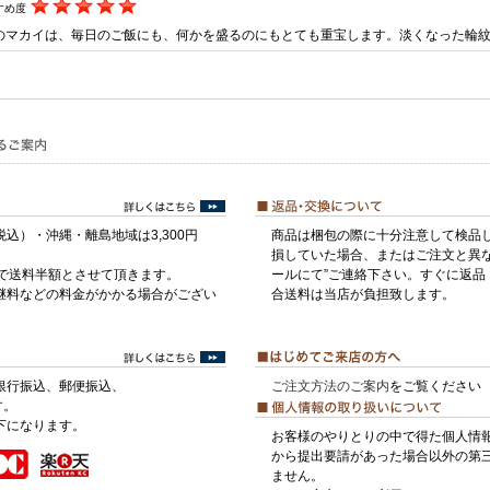
すめ度
のマカイは、毎日のご飯にも、何かを盛るのにもとても重宝します。淡くなった輪
税込）・沖縄・離島地域は3,300円
商品は梱包の際に十分注意して検品
損していた場合、またはご注文と異な
げで送料半額とさせて頂きます。
ールにて”ご連絡下さい。すぐに返品
継料などの料金がかかる場合がござい
合送料は当店が負担致します。
銀行振込、郵便振込、
ご注文方法のご案内
をご覧ください
す。
下になります。
お客様のやりとりの中で得た個人情
から提出要請があった場合以外の第
ません。