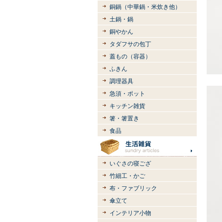
銅鍋（中華鍋・米炊き他）
土鍋・鍋
銅やかん
タダフサの包丁
蓋もの（容器）
ふきん
調理器具
急須・ポット
キッチン雑貨
箸・箸置き
食品
いぐさの寝ござ
竹細工・かご
布・ファブリック
傘立て
インテリア小物