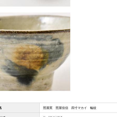
名
照屋窯 照屋佳信 四寸マカイ 輪紋