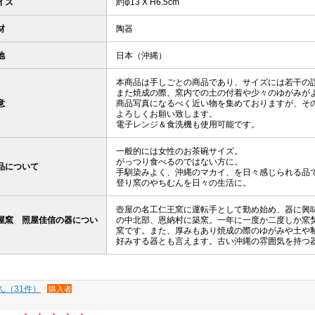
イズ
約φ13 X H6.5cm
材
陶器
地
日本（沖縄）
本商品は手しごとの商品であり、サイズには若干の
また焼成の際、窯内での土の付着や少々のゆがみが
意
商品写真になるべく近い物を集めておりますが、そ
よろしくお願い致します。
電子レンジ＆食洗機も使用可能です。
一般的には女性のお茶碗サイズ。
がっつり食べるのではない方に。
品について
手馴染みよく、沖縄のマカイ、を日々感じられる品
登り窯のやちむんを日々の生活に。
壺屋の名工仁王窯に運転手として勤め始め、器に興
屋窯 照屋佳信の器につい
の中北部、恩納村に築窯。一年に一度か二度しか窯
窯です。また、厚みもあり焼成の際のゆがみや土や
好みする器とも言えます。古い沖縄の雰囲気を持つ
ん（31件）
購入者