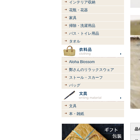
インテリア収納
花瓶・花器
家具
掃除・洗濯用品
バス・トイレ用品
タオル
Aloha Blossom
鄭さんのリラックスウェア
ストール・スカーフ
バッグ
文具
本・雑紙
品