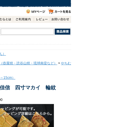
ん）
（壺屋焼・読谷山焼・琉球南蛮など）
>
やちむ
～15cm）
佳信 四寸マカイ 輪紋
00