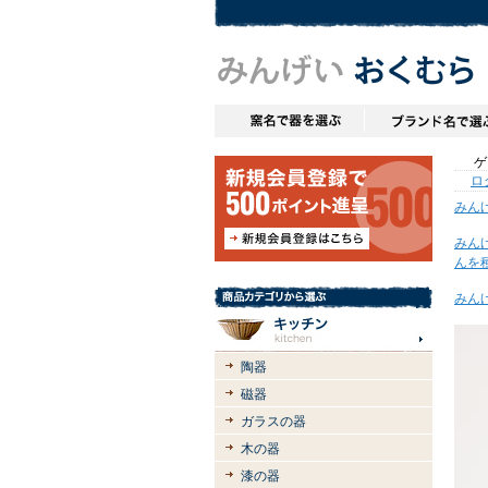
ゲス
ロ
みん
みん
んを
みん
陶器
磁器
ガラスの器
木の器
漆の器