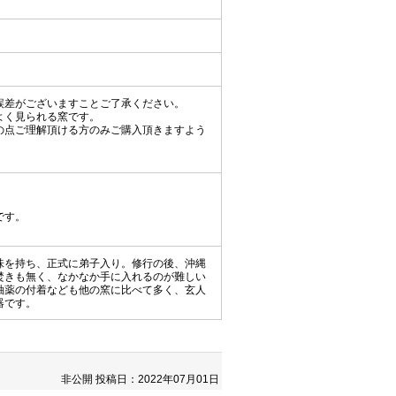
誤差がございますことご了承ください。
よく見られる窯です。
の点ご理解頂ける方のみご購入頂きますよう
です。
味を持ち、正式に弟子入り。修行の後、沖縄
焚きも無く、なかなか手に入れるのが難しい
釉薬の付着なども他の窯に比べて多く、玄人
器です。
非公開
投稿日：2022年07月01日