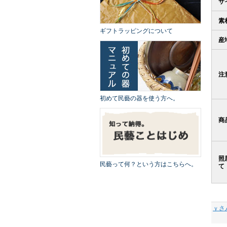
サ
素
ギフトラッピングについて
産
注
初めて民藝の器を使う方へ。
商
照
民藝って何？という方はこちらへ。
て
ｙさ