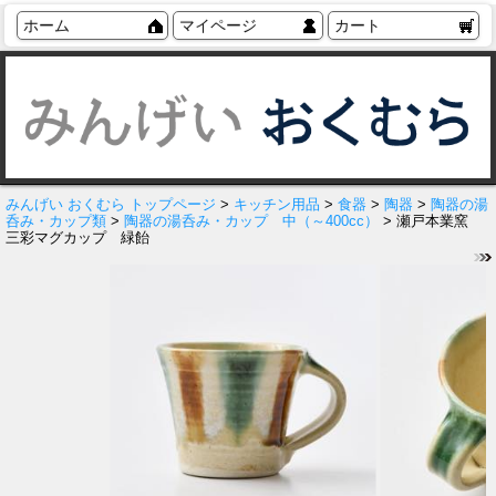
ホーム
マイページ
カート
みんげい おくむら トップページ
>
キッチン用品
>
食器
>
陶器
>
陶器の湯
呑み・カップ類
>
陶器の湯呑み・カップ 中（～400cc）
> 瀬戸本業窯
三彩マグカップ 緑飴