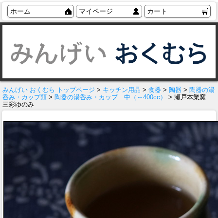
ホーム
マイページ
カート
みんげい おくむら トップページ
>
キッチン用品
>
食器
>
陶器
>
陶器の湯
呑み・カップ類
>
陶器の湯呑み・カップ 中（～400cc）
> 瀬戸本業窯
三彩ゆのみ