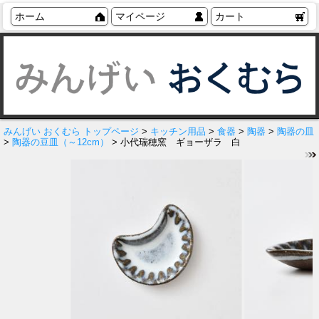
ホーム
マイページ
カート
みんげい おくむら トップページ
>
キッチン用品
>
食器
>
陶器
>
陶器の皿
>
陶器の豆皿（～12cm）
> 小代瑞穂窯 ギョーザラ 白