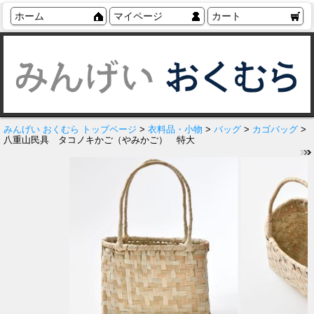
ホーム
マイページ
カート
みんげい おくむら トップページ
>
衣料品・小物
>
バッグ
>
カゴバッグ
>
八重山民具 タコノキかご（やみかご） 特大