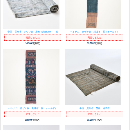
中国 雲南省 チワン族 麻布（約150cm） 線
ベトナム 赤ザオ族 刺繍布 長（オールド）
完売しました
完売しました
14,300円
(税込)
19,800円
(税込)
ベトナム 赤ザオ族 刺繍布 長（オールド）
中国 貴州省 苗族 格子布
完売しました
完売しました
22,000円
(税込)
13,200円
(税込)