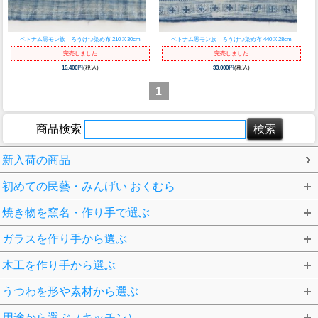
ベトナム黒モン族 ろうけつ染め布 210 X 30cm
ベトナム黒モン族 ろうけつ染め布 440 X 28cm
完売しました
完売しました
15,400円
(税込)
33,000円
(税込)
1
商品検索
新入荷の商品
初めての民藝・みんげい おくむら
焼き物を窯名・作り手で選ぶ
ガラスを作り手から選ぶ
木工を作り手から選ぶ
うつわを形や素材から選ぶ
用途から選ぶ（キッチン）