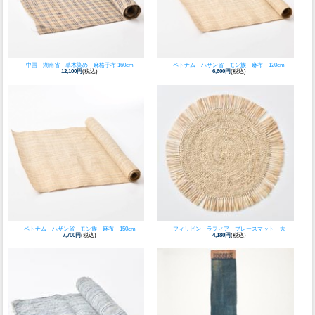
中国 湖南省 草木染め 麻格子布 160cm
ベトナム ハザン省 モン族 麻布 120cm
12,100円
(税込)
6,600円
(税込)
ベトナム ハザン省 モン族 麻布 150cm
フィリピン ラフィア プレースマット 大
7,700円
(税込)
4,180円
(税込)