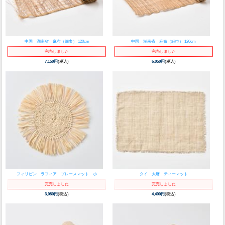
中国 湖南省 麻布（細巾） 120cm
中国 湖南省 麻布（細巾） 120cm
完売しました
完売しました
7,150円
(税込)
6,050円
(税込)
フィリピン ラフィア プレースマット 小
タイ 大麻 ティーマット
完売しました
完売しました
3,080円
(税込)
4,400円
(税込)