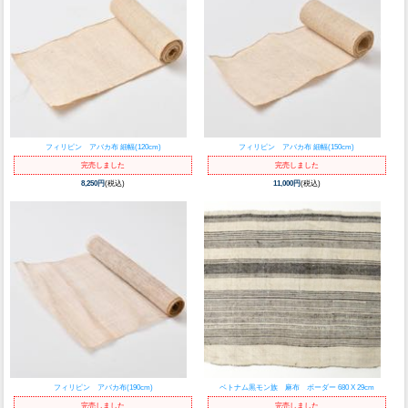
フィリピン アバカ布 細幅(120cm)
フィリピン アバカ布 細幅(150cm)
完売しました
完売しました
8,250円
(税込)
11,000円
(税込)
フィリピン アバカ布(190cm)
ベトナム黒モン族 麻布 ボーダー 680 X 29cm
完売しました
完売しました