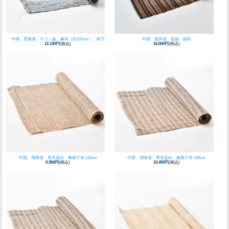
中国 雲南省 チワン族 麻布（約115cm） 格子
中国 貴州省 苗族 縞布
12,100円
(税込)
16,500円
(税込)
中国 湖南省 草木染め 麻格子布 115cm
中国 湖南省 草木染め 麻格子布 130cm
9,350円
(税込)
10,450円
(税込)