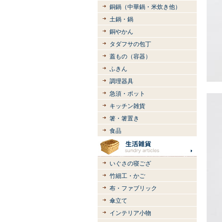
銅鍋（中華鍋・米炊き他）
土鍋・鍋
銅やかん
タダフサの包丁
蓋もの（容器）
ふきん
調理器具
急須・ポット
キッチン雑貨
箸・箸置き
食品
いぐさの寝ござ
竹細工・かご
布・ファブリック
傘立て
インテリア小物