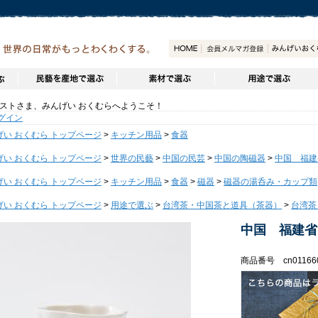
トさま、みんげい おくむらへようこそ！
グイン
げい おくむら トップページ
>
キッチン用品
>
食器
げい おくむら トップページ
>
世界の民藝
>
中国の民芸
>
中国の陶磁器
>
中国 福建
げい おくむら トップページ
>
キッチン用品
>
食器
>
磁器
>
磁器の湯呑み・カップ類
げい おくむら トップページ
>
用途で選ぶ
>
台湾茶・中国茶と道具（茶器）
>
台湾茶
中国 福建省
商品番号 cn01166