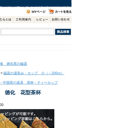
省 徳化窯の磁器
>
磁器の湯呑み・カップ 小（～200cc）
・中国茶の道具 茶杯・ティーカップ
 徳化 花型茶杯
00