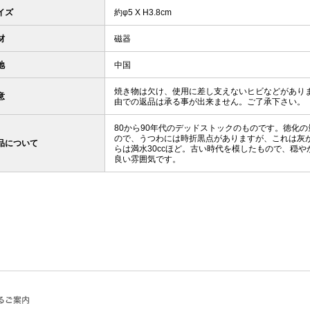
イズ
約φ5 X H3.8cm
材
磁器
地
中国
焼き物は欠け、使用に差し支えないヒビなどがあり
意
由での返品は承る事が出来ません。ご了承下さい。
80から90年代のデッドストックのものです。徳化
ので、うつわには時折黒点がありますが、これは灰
品について
らは満水30ccほど。古い時代を模したもので、穏
良い雰囲気です。