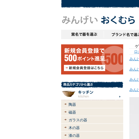
ゲス
ロ
みん
みん
みん
みん
陶器
磁器
ガラスの器
木の器
漆の器