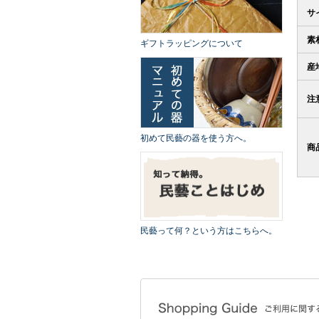
サ
素
ギフトラッピングについて
産
注
初めて民藝の器を使う方へ。
商
民藝って何？という方はこちらへ。