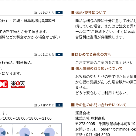
税込）・沖縄・離島地域は3,300円
商品は梱包の際に十分注意して検品
損していた場合、またはご注文と異な
げで送料半額とさせて頂きます。
ールにて”ご連絡下さい。すぐに返品
継料などの料金がかかる場合がござい
合送料は当店が負担致します。
銀行振込、郵便振込、
ご注文方法のご案内
をご覧ください
す。
下になります。
お客様のやりとりの中で得た個人情
から提出要請があった場合以外の第
ません。
どうぞ安心してご利用ください。
ます。
運営会社
／16:00～18:00／18:00～21:00
株式会社 奥村商店
〒273-0005 千葉県船橋市本町6-19-
お問い合わせ：orderinfo@mingei-ok
電話：047-404-3960