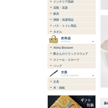
インテリア収納
花瓶・花器
家具
掃除・洗濯用品
バス・トイレ用品
タオル
Aloha Blossom
鄭さんのリラックスウェア
ストール・スカーフ
バッグ
文具
本・雑紙
品