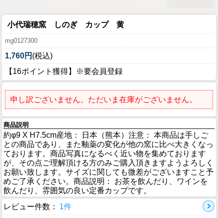
小代瑞穂窯 しのぎ カップ 黄
mg0127300
1,760円
(税込)
【16ポイント獲得】※要会員登録
申し訳ございません。ただいま在庫がございません。
商品説明
約φ9 X H7.5cm産地： 日本（熊本）注意： 本商品は手しご
との商品であり、また釉薬の変化が他の窯に比べ大きくなっ
ております。商品写真になるべく近い物を集めております
が、その点ご理解頂ける方のみご購入頂きますようよろしく
お願い致します。サイズに関しても微差がございますこと予
めご了承ください。商品説明： お茶を飲んだり、ワインを
飲んだり、雰囲気の良い定番カップです。
レビュー件数：
1件