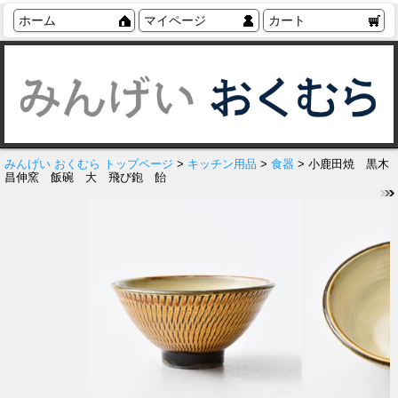
ホーム
マイページ
カート
みんげい おくむら トップページ
>
キッチン用品
>
食器
> 小鹿田焼 黒木
昌伸窯 飯碗 大 飛び鉋 飴