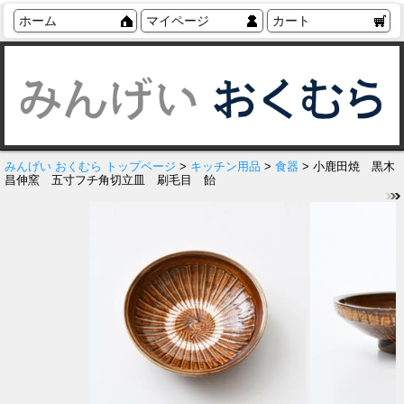
ホーム
マイページ
カート
みんげい おくむら トップページ
>
キッチン用品
>
食器
> 小鹿田焼 黒木
昌伸窯 五寸フチ角切立皿 刷毛目 飴