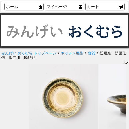
ホーム
マイページ
カート
みんげい おくむら トップページ
>
キッチン用品
>
食器
> 照屋窯 照屋佳
信 四寸皿 飛び鉋