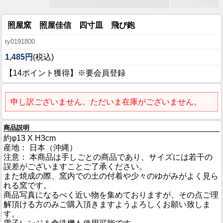
照屋窯 照屋佳信 四寸皿 飛び鉋
ty0191800
1,485円
(税込)
【14ポイント獲得】※要会員登録
申し訳ございません。ただいま在庫がございません。
商品説明
約φ13 X H3cm
産地： 日本（沖縄）
注意： 本商品は手しごとの商品であり、サイズには若干の
誤差がございますことご了承ください。
また焼成の際、窯内での土の付着や少々のゆがみがよく見ら
れる窯です。
商品写真になるべく近い物を集めておりますが、その点ご理
解頂ける方のみご購入頂きますようよろしくお願い致しま
す。