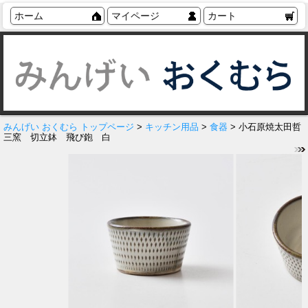
ホーム
マイページ
カート
みんげい おくむら トップページ
>
キッチン用品
>
食器
> 小石原焼太田哲
三窯 切立鉢 飛び鉋 白