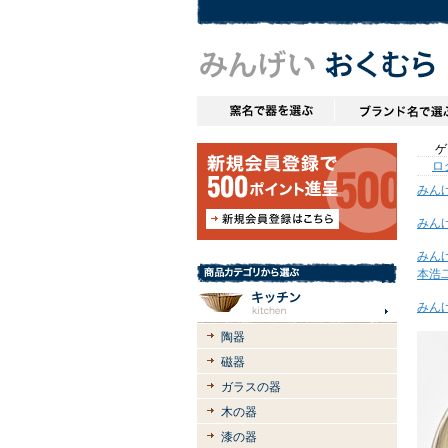
ゲス
ロ
みん
みん
みん
本浩
みん
陶器
磁器
ガラスの器
木の器
漆の器