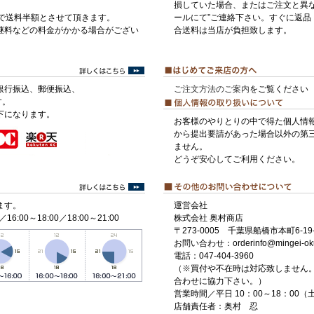
損していた場合、またはご注文と異な
げで送料半額とさせて頂きます。
ールにて”ご連絡下さい。すぐに返品
継料などの料金がかかる場合がござい
合送料は当店が負担致します。
銀行振込、郵便振込、
ご注文方法のご案内
をご覧ください
す。
下になります。
お客様のやりとりの中で得た個人情
から提出要請があった場合以外の第
ません。
どうぞ安心してご利用ください。
ます。
運営会社
／16:00～18:00／18:00～21:00
株式会社 奥村商店
〒273-0005 千葉県船橋市本町6-19-
お問い合わせ：orderinfo@mingei-ok
電話：047-404-3960
（※買付や不在時は対応致しません
合わせに協力下さい。）
営業時間／平日 10：00～18：00
店舗責任者：奥村 忍