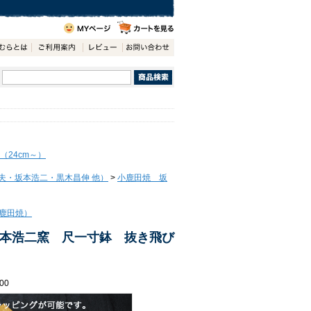
（24cm～）
夫・坂本浩二・黒木昌伸 他）
>
小鹿田焼 坂
鹿田焼）
本浩二窯 尺一寸鉢 抜き飛び
00