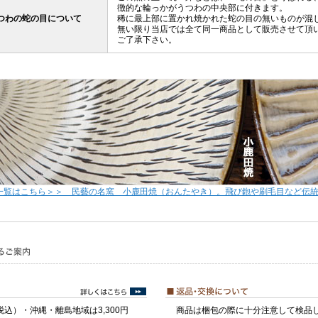
徴的な輪っかがうつわの中央部に付きます。
つわの蛇の目について
稀に最上部に置かれ焼かれた蛇の目の無いものが混
無い限り当店では全て同一商品として販売させて頂
ご了承下さい。
一覧はこちら＞＞ 民藝の名窯 小鹿田焼（おんたやき）。飛び鉋や刷毛目など伝
税込）・沖縄・離島地域は3,300円
商品は梱包の際に十分注意して検品