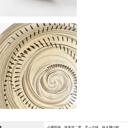
名
小鹿田焼 坂本浩二窯 尺一寸鉢 抜き飛び鉋