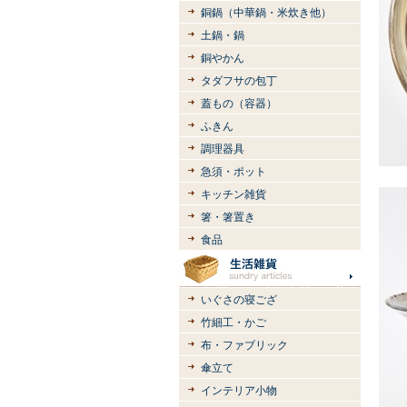
銅鍋（中華鍋・米炊き他）
土鍋・鍋
銅やかん
タダフサの包丁
蓋もの（容器）
ふきん
調理器具
急須・ポット
キッチン雑貨
箸・箸置き
食品
いぐさの寝ござ
竹細工・かご
布・ファブリック
傘立て
インテリア小物