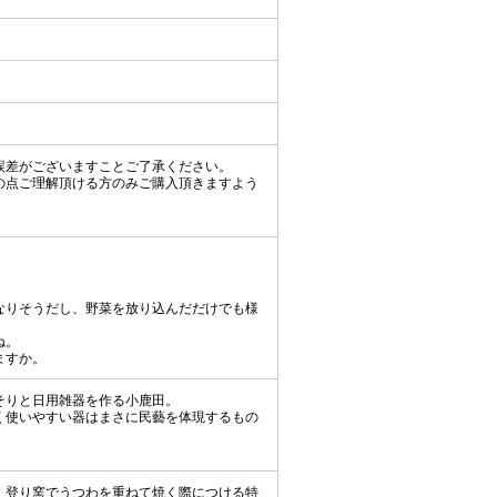
誤差がございますことご了承ください。
の点ご理解頂ける方のみご購入頂きますよう
なりそうだし、野菜を放り込んだだけでも様
ね。
ますか。
そりと日用雑器を作る小鹿田。
く使いやすい器はまさに民藝を体現するもの
、登り窯でうつわを重ねて焼く際につける特