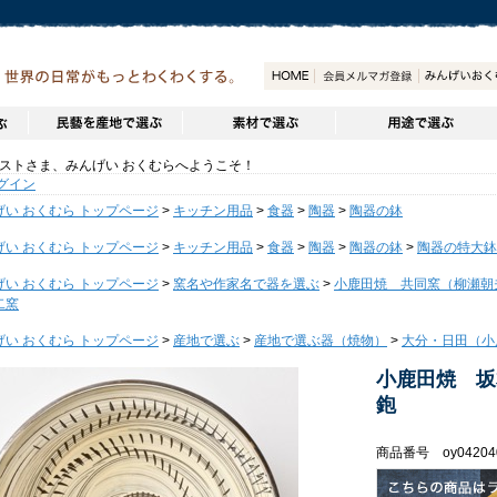
トさま、みんげい おくむらへようこそ！
グイン
げい おくむら トップページ
>
キッチン用品
>
食器
>
陶器
>
陶器の鉢
げい おくむら トップページ
>
キッチン用品
>
食器
>
陶器
>
陶器の鉢
>
陶器の特大鉢
げい おくむら トップページ
>
窯名や作家名で器を選ぶ
>
小鹿田焼 共同窯（柳瀬朝
二窯
げい おくむら トップページ
>
産地で選ぶ
>
産地で選ぶ器（焼物）
>
大分・日田（小
小鹿田焼 坂
鉋
商品番号 oy04204