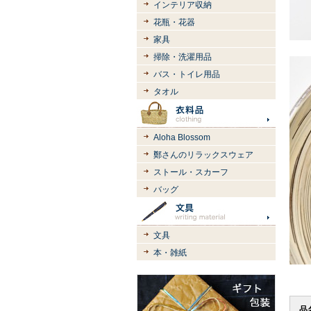
インテリア収納
花瓶・花器
家具
掃除・洗濯用品
バス・トイレ用品
タオル
Aloha Blossom
鄭さんのリラックスウェア
ストール・スカーフ
バッグ
文具
本・雑紙
品