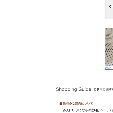
う
商品
みんげい おくむらの送料は770円（