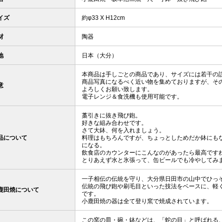
イズ
約φ33 X H12cm
材
陶器
地
日本（大分）
本商品は手しごとの商品であり、サイズには若干の
商品写真になるべく近い物を集めておりますが、そ
意
よろしくお願い致します。
電子レンジ＆食洗機も使用可能です。
藁引きに抜き飛び鉋。
好きな組み合わせです。
さて大鉢、何を入れましょう。
品について
料理はもちろんですが、ちょっとしためだか鉢にも
になる。
飲食店のカウンターにこんなのがあったら最高です
とりあえず水と氷張って、缶ビールでも冷やしてみ
一子相伝の伝統を守り、大分県日田市の山中でひっ
伝統の飛び鉋や刷毛目といった技法をベースに、軽
鹿田焼について
です。
小鹿田焼の器は全て登り窯で焼成されています。
この窯の皿・碗・鉢などは、「蛇の目」と呼ばれる