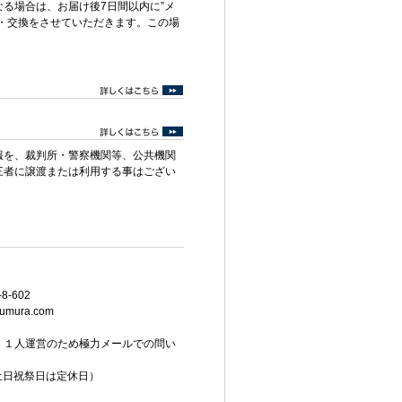
る場合は、お届け後7日間以内に”メ
・交換をさせていただきます。この場
報を、裁判所・警察機関等、公共機関
三者に譲渡または利用する事はござい
8-602
umura.com
。１人運営のため極力メールでの問い
（土日祝祭日は定休日）