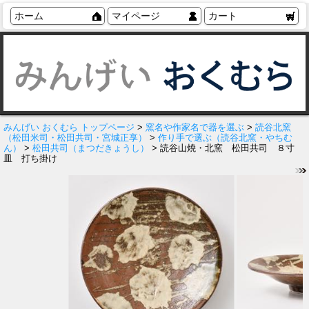
ホーム
マイページ
カート
みんげい おくむら トップページ
>
窯名や作家名で器を選ぶ
>
読谷北窯
（松田米司・松田共司・宮城正享）
>
作り手で選ぶ（読谷北窯・やちむ
ん）
>
松田共司（まつだきょうし）
> 読谷山焼・北窯 松田共司 ８寸
皿 打ち掛け