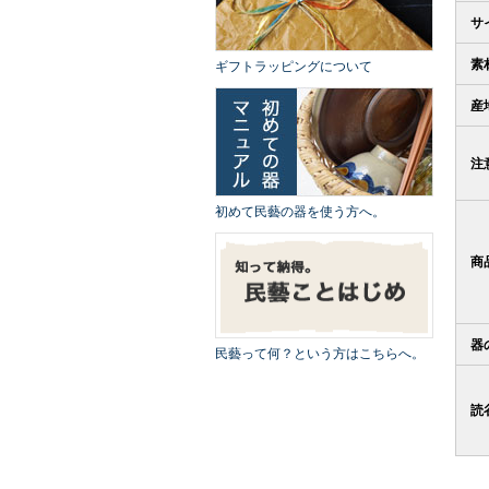
サ
素
ギフトラッピングについて
産
注
初めて民藝の器を使う方へ。
商
器
民藝って何？という方はこちらへ。
読