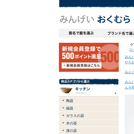
ゲス
ロ
みん
やち
みん
みん
んを
陶器
磁器
ガラスの器
木の器
漆の器