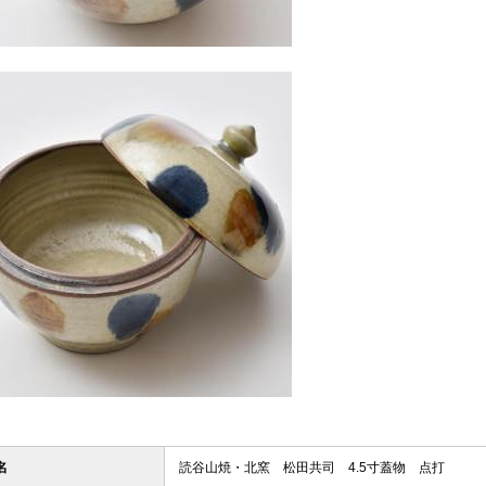
名
読谷山焼・北窯 松田共司 4.5寸蓋物 点打