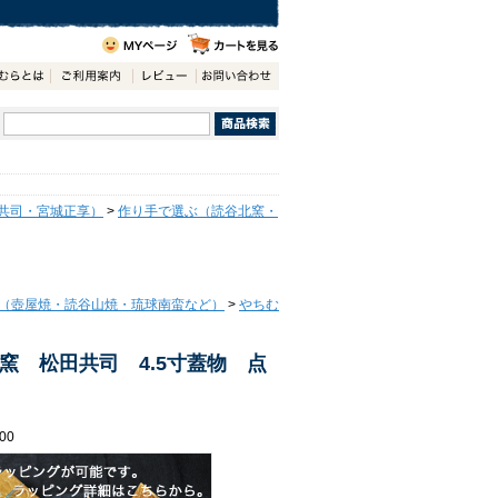
共司・宮城正享）
>
作り手で選ぶ（読谷北窯・
（壺屋焼・読谷山焼・琉球南蛮など）
>
やちむ
窯 松田共司 4.5寸蓋物 点
00