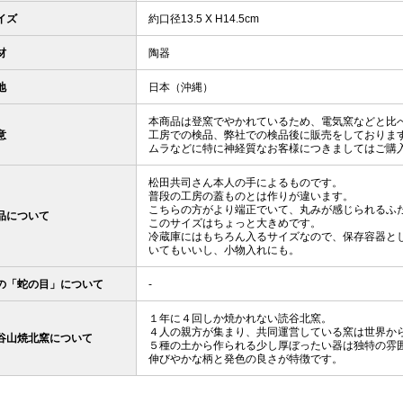
イズ
約口径13.5 X H14.5cm
材
陶器
地
日本（沖縄）
本商品は登窯でやかれているため、電気窯などと比
意
工房での検品、弊社での検品後に販売をしておりま
ムラなどに特に神経質なお客様につきましてはご購
松田共司さん本人の手によるものです。
普段の工房の蓋ものとは作りが違います。
こちらの方がより端正でいて、丸みが感じられるふ
品について
このサイズはちょっと大きめです。
冷蔵庫にはもちろん入るサイズなので、保存容器と
いてもいいし、小物入れにも。
の「蛇の目」について
-
１年に４回しか焼かれない読谷北窯。
４人の親方が集まり、共同運営している窯は世界か
谷山焼北窯について
５種の土から作られる少し厚ぼったい器は独特の雰
伸びやかな柄と発色の良さが特徴です。