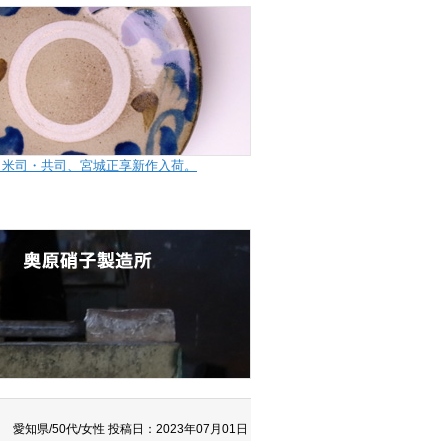
田米司・共司、宮城正享新作入荷。
愛知県/50代/女性
投稿日：2023年07月01日