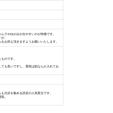
べムラやゆがみが出やすいのが特徴です。
すが、
入をお控え頂きますようお願いいたします。
たものです。
しても良いですし、普段は飴なんか入れてお
らも注目を集める読谷の人気窯元です。
囲気。