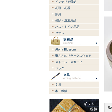
インテリア収納
花瓶・花器
家具
掃除・洗濯用品
バス・トイレ用品
タオル
Aloha Blossom
鄭さんのリラックスウェア
ストール・スカーフ
バッグ
文具
本・雑紙
品