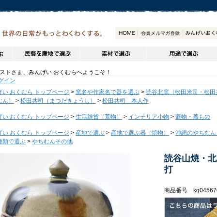
トさま、みんげい おくむらへようこそ！
グイン
げい おくむら トップページ
>
窯名や作家名で器を選ぶ
>
読谷北窯（松田米司・松田
むん）
>
松田共司（まつだきょうし）
>
松田共司 本人作
げい おくむら トップページ
>
生活雑貨（荒物）
>
インテリア小物
>
蓋物・蓋もの
げい おくむら トップページ
>
産地で選ぶ
>
産地で選ぶ器（焼物）
>
沖縄のやちむん
種類で選ぶ
>
やちむんその他
読谷山焼・北
打
商品番号 kg04567