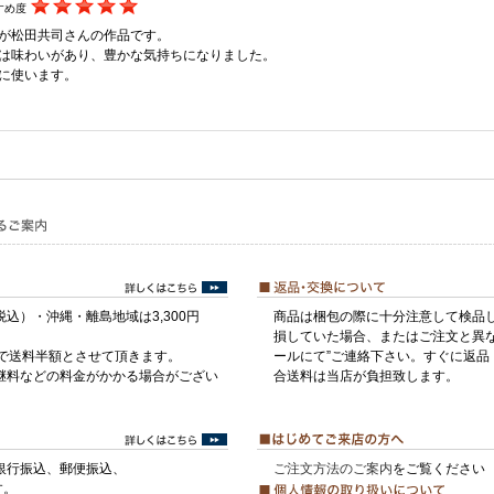
すめ度
が松田共司さんの作品です。
は味わいがあり、豊かな気持ちになりました。
に使います。
税込）・沖縄・離島地域は3,300円
商品は梱包の際に十分注意して検品
損していた場合、またはご注文と異な
げで送料半額とさせて頂きます。
ールにて”ご連絡下さい。すぐに返品
継料などの料金がかかる場合がござい
合送料は当店が負担致します。
銀行振込、郵便振込、
ご注文方法のご案内
をご覧ください
す。