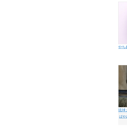
やち
琉球
ぱや