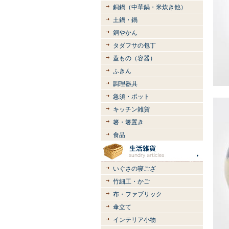
銅鍋（中華鍋・米炊き他）
土鍋・鍋
銅やかん
タダフサの包丁
蓋もの（容器）
ふきん
調理器具
急須・ポット
キッチン雑貨
箸・箸置き
食品
いぐさの寝ござ
竹細工・かご
布・ファブリック
傘立て
インテリア小物