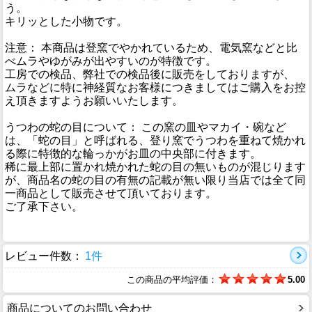
う。
キリッとした小物です。
注意： 本商品は登窯でやかれているため、電気窯などと比
べムラやゆがみが出やすいのが特徴です。
工房での検品、弊社での検品後に販売をしておりますが、
ムラなどに特に神経質なお客様につきましてはご購入をお控
え頂きますようお願いいたします。
うつわの蛇の目について： この窯の皿やマカイ・碗など
は、「蛇の目」と呼ばれる、登り窯でうつわを重ねて焼かれ
る際に特徴的な輪っかがお皿の中央部に付きます。
稀に最上部に置かれ焼かれた蛇の目の無いものが混じります
が、商品名の蛇の目の有無の記載が無い限り当店では全て同
一商品として販売させて頂いております。
ご了承下さい。
レビュー件数：
1件
この商品の平均評価：
5.00
商品についてのお問い合わせ