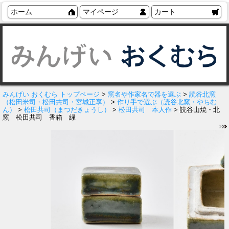
ホーム
マイページ
カート
みんげい おくむら トップページ
>
窯名や作家名で器を選ぶ
>
読谷北窯
（松田米司・松田共司・宮城正享）
>
作り手で選ぶ（読谷北窯・やちむ
ん）
>
松田共司（まつだきょうし）
>
松田共司 本人作
> 読谷山焼・北
窯 松田共司 香箱 緑