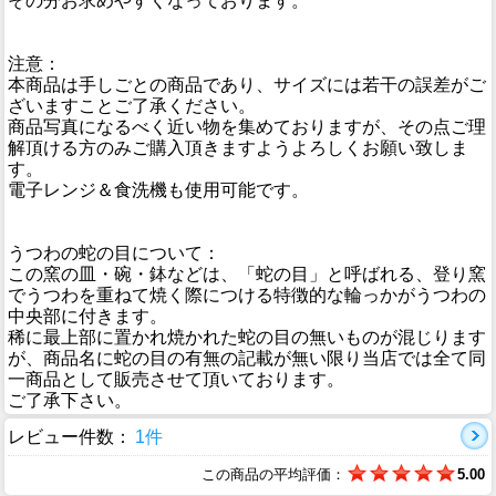
その分お求めやすくなっております。
注意：
本商品は手しごとの商品であり、サイズには若干の誤差がご
ざいますことご了承ください。
商品写真になるべく近い物を集めておりますが、その点ご理
解頂ける方のみご購入頂きますようよろしくお願い致しま
す。
電子レンジ＆食洗機も使用可能です。
うつわの蛇の目について：
この窯の皿・碗・鉢などは、「蛇の目」と呼ばれる、登り窯
でうつわを重ねて焼く際につける特徴的な輪っかがうつわの
中央部に付きます。
稀に最上部に置かれ焼かれた蛇の目の無いものが混じります
が、商品名に蛇の目の有無の記載が無い限り当店では全て同
一商品として販売させて頂いております。
ご了承下さい。
レビュー件数：
1件
この商品の平均評価：
5.00