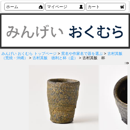
ホーム
マイページ
カート
みんげい おくむら トップページ
>
窯名や作家名で器を選ぶ
>
古村其飯
（荒焼・沖縄）
>
古村其飯 徳利と杯（盃）
> 古村其飯 杯