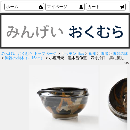
ホーム
マイページ
カート
みんげい おくむら トップページ
>
キッチン用品
>
食器
>
陶器
>
陶器の鉢
>
陶器の小鉢（～15cm）
> 小鹿田焼 黒木昌伸窯 四寸片口 黒に流し