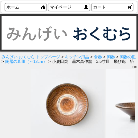
ホーム
マイページ
カート
みんげい おくむら トップページ
>
キッチン用品
>
食器
>
陶器
>
陶器の皿
>
陶器の豆皿（～12cm）
> 小鹿田焼 黒木昌伸窯 3.5寸皿 飛び鉋 飴