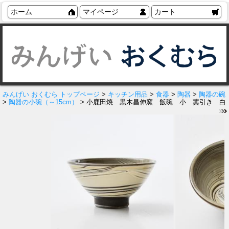
ホーム
マイページ
カート
みんげい おくむら トップページ
>
キッチン用品
>
食器
>
陶器
>
陶器の碗
>
陶器の小碗（～15cm）
> 小鹿田焼 黒木昌伸窯 飯碗 小 藁引き 白