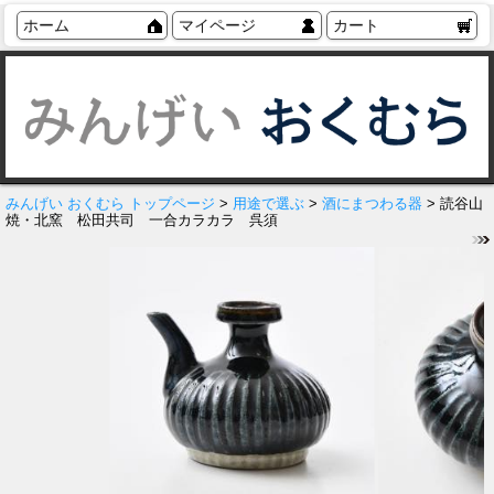
ホーム
マイページ
カート
みんげい おくむら トップページ
>
用途で選ぶ
>
酒にまつわる器
> 読谷山
焼・北窯 松田共司 一合カラカラ 呉須