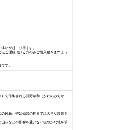
の違いが起こり得ます。
の点ご理解頂ける方のみご購入頂きますよう
可です。
。
市）で作陶される川野恭和（かわのみちか
代の民藝、特に磁器の世界では大きな影響を
火山灰などの影響を受けない穏やかな地を求