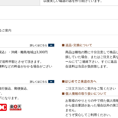
以後美しい磁器の器を作り続けています。
税込）・沖縄・離島地域は3,300円
商品は梱包の際に十分注意して検品
損していた場合、またはご注文と異な
げで送料半額とさせて頂きます。
ールにて”ご連絡下さい。すぐに返品
継料などの料金がかかる場合がござい
合送料は当店が負担致します。
銀行振込、郵便振込、
ご注文方法のご案内
をご覧ください
す。
下になります。
お客様のやりとりの中で得た個人情
から提出要請があった場合以外の第
ません。
どうぞ安心してご利用ください。