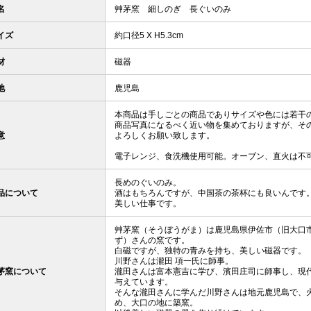
名
艸茅窯 細しのぎ 長ぐいのみ
イズ
約口径5 X H5.3cm
材
磁器
地
鹿児島
本商品は手しごとの商品でありサイズや色には若干
商品写真になるべく近い物を集めておりますが、そ
意
よろしくお願い致します。
電子レンジ、食洗機使用可能。オーブン、直火は不
長めのぐいのみ。
品について
酒はもちろんですが、中国茶の茶杯にも良いんです
美しい仕事です。
艸茅窯（そうぼうがま）は鹿児島県伊佐市（旧大口
ず）さんの窯です。
白磁ですが、独特の青みを持ち、美しい磁器です。
川野さんは瀧田 項一氏に師事。
茅窯について
瀧田さんは富本憲吉に学び、濱田庄司に師事し、現
与えています。
そんな瀧田さんに学んだ川野さんは地元鹿児島で、
め、大口の地に築窯。