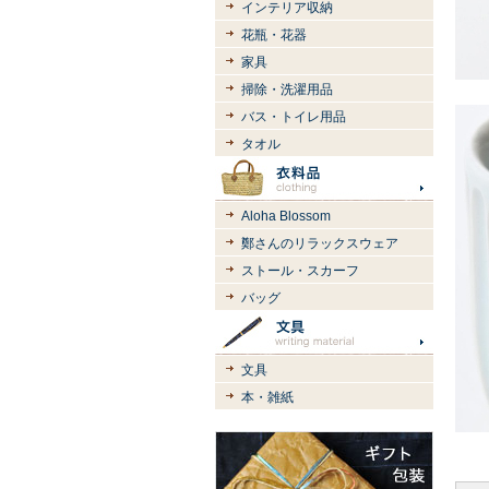
インテリア収納
花瓶・花器
家具
掃除・洗濯用品
バス・トイレ用品
タオル
Aloha Blossom
鄭さんのリラックスウェア
ストール・スカーフ
バッグ
文具
本・雑紙