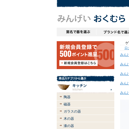
ゲス
ロ
みん
みん
みん
みん
みん
陶器
磁器
ガラスの器
木の器
漆の器