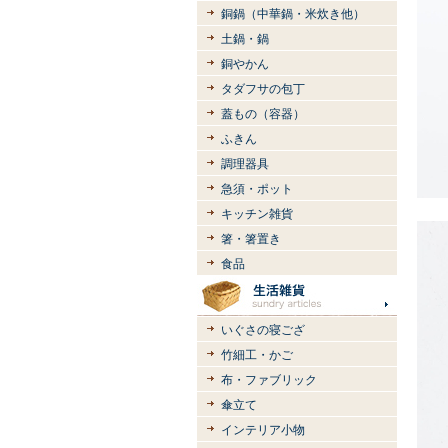
銅鍋（中華鍋・米炊き他）
土鍋・鍋
銅やかん
タダフサの包丁
蓋もの（容器）
ふきん
調理器具
急須・ポット
キッチン雑貨
箸・箸置き
食品
いぐさの寝ござ
竹細工・かご
布・ファブリック
傘立て
インテリア小物