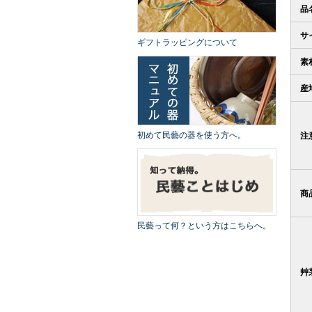
品
サ
ギフトラッピングについて
素
産
初めて民藝の器を使う方へ。
注
商
民藝って何？という方はこちらへ。
艸