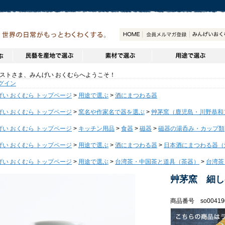
トさま、みんげい おくむらへようこそ！
グイン
げい おくむら トップページ
>
用途で選ぶ
>
酒にまつわる器
げい おくむら トップページ
>
窯名や作家名で器を選ぶ
>
艸茅窯（鹿児島・川野恭和
げい おくむら トップページ
>
キッチン用品
>
食器
>
磁器
>
磁器の湯呑み・カップ類
げい おくむら トップページ
>
用途で選ぶ
>
酒にまつわる器
>
日本酒にまつわる器（
げい おくむら トップページ
>
用途で選ぶ
>
台湾茶・中国茶と道具（茶器）
>
台湾茶
艸茅窯 細し
商品番号 so00419