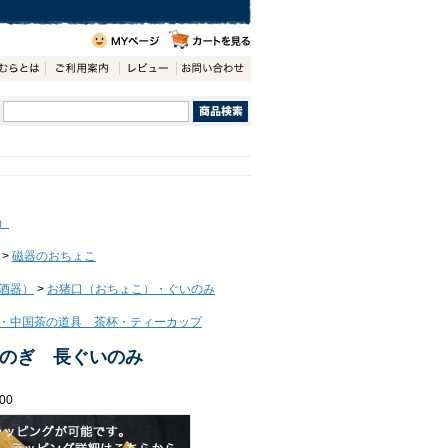
）
>
磁器のおちょこ
酒器）
>
お猪口（おちょこ）・ぐいのみ
・中国茶の道具 茶杯・ティーカップ
のぎ 長ぐいのみ
00