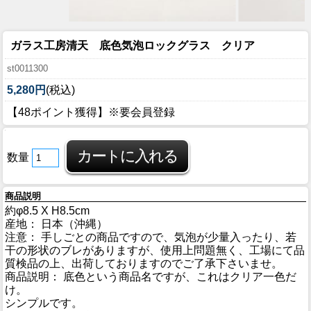
ガラス工房清天 底色気泡ロックグラス クリア
st0011300
5,280円
(税込)
【48ポイント獲得】※要会員登録
数量
商品説明
約φ8.5 X H8.5cm
産地： 日本（沖縄）
注意： 手しごとの商品ですので、気泡が少量入ったり、若
干の形状のブレがありますが、使用上問題無く、工場にて品
質検品の上、出荷しておりますのでご了承下さいませ。
商品説明： 底色という商品名ですが、これはクリア一色だ
け。
シンプルです。