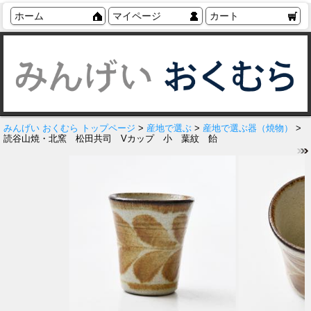
ホーム
マイページ
カート
みんげい おくむら トップページ
>
産地で選ぶ
>
産地で選ぶ器（焼物）
>
読谷山焼・北窯 松田共司 Vカップ 小 葉紋 飴