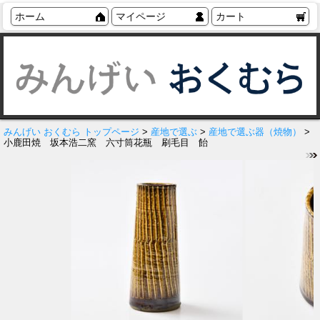
ホーム
マイページ
カート
みんげい おくむら トップページ
>
産地で選ぶ
>
産地で選ぶ器（焼物）
>
小鹿田焼 坂本浩二窯 六寸筒花瓶 刷毛目 飴