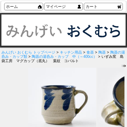
ホーム
マイページ
カート
みんげい おくむら トップページ
>
キッチン用品
>
食器
>
陶器
>
陶器の湯
呑み・カップ類
>
陶器の湯呑み・カップ 中（～400cc）
> いずみ窯 島
袋工房 マグカップ（底丸） 葉紋 コバルト