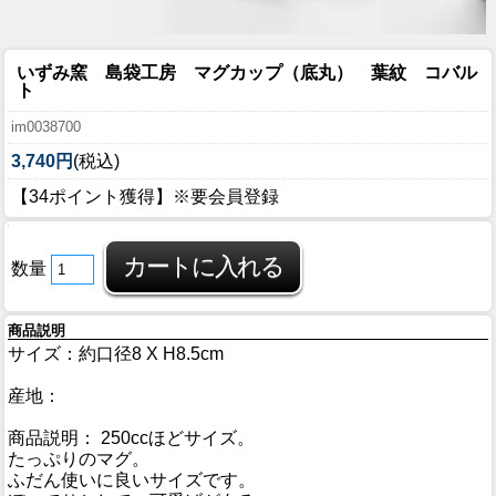
いずみ窯 島袋工房 マグカップ（底丸） 葉紋 コバル
ト
im0038700
3,740円
(税込)
【34ポイント獲得】※要会員登録
数量
商品説明
サイズ：約口径8 X H8.5cm
産地：
商品説明： 250ccほどサイズ。
たっぷりのマグ。
ふだん使いに良いサイズです。