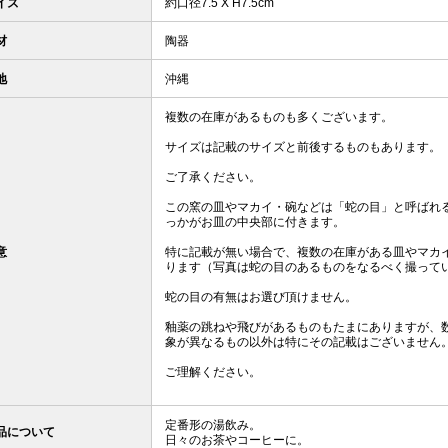
イズ
約口径7.5 X H7.5cm
材
陶器
地
沖縄
複数の在庫があるものも多くございます。
サイズは記載のサイズと前後するものもあります。
ご了承ください。
この窯の皿やマカイ・碗などは「蛇の目」と呼ばれ
っかがお皿の中央部に付きます。
意
特に記載が無い場合で、複数の在庫がある皿やマカ
ります（写真は蛇の目のあるものをなるべく撮って
蛇の目の有無はお選び頂けません。
釉薬の跳ねや飛びがあるものもたまにありますが、
象が異なるもの以外は特にその記載はございません
ご理解ください。
定番形の湯飲み。
品について
日々のお茶やコーヒーに。