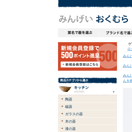
ゲス
ロ
みん
みん
みん
んを
陶器
磁器
ガラスの器
木の器
漆の器