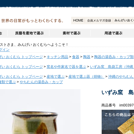
トさま、みんげい おくむらへようこそ！
グイン
げい おくむら トップページ
>
キッチン用品
>
食器
>
陶器
>
陶器の湯呑み・カップ類
げい おくむら トップページ
>
窯名や作家名で器を選ぶ
>
いずみ窯 島袋工房（沖縄
げい おくむら トップページ
>
産地で選ぶ
>
産地で選ぶ器（焼物）
>
沖縄のやちむん
種類で選ぶ
>
やちむんの湯呑み・カップ
いずみ窯 島
商品番号 im00397