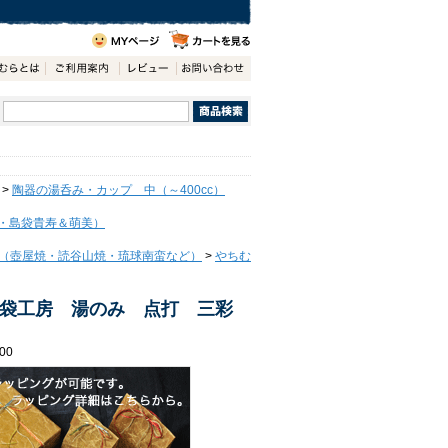
>
陶器の湯呑み・カップ 中（～400cc）
・島袋貴寿＆萌美）
（壺屋焼・読谷山焼・琉球南蛮など）
>
やちむ
袋工房 湯のみ 点打 三彩
00