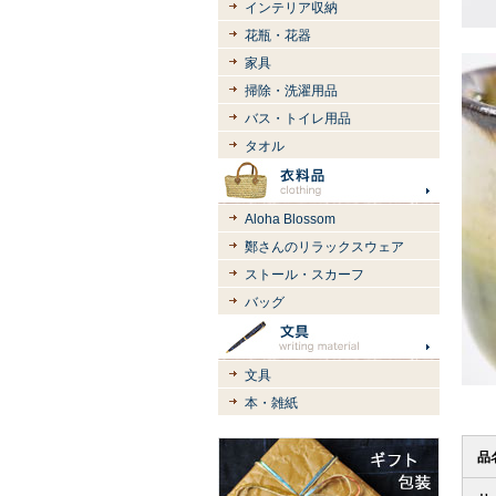
インテリア収納
花瓶・花器
家具
掃除・洗濯用品
バス・トイレ用品
タオル
Aloha Blossom
鄭さんのリラックスウェア
ストール・スカーフ
バッグ
文具
本・雑紙
品