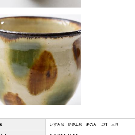
名
いずみ窯 島袋工房 湯のみ 点打 三彩