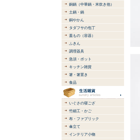
銅鍋（中華鍋・米炊き他）
土鍋・鍋
銅やかん
タダフサの包丁
蓋もの（容器）
ふきん
調理器具
急須・ポット
キッチン雑貨
箸・箸置き
食品
いぐさの寝ござ
竹細工・かご
布・ファブリック
傘立て
インテリア小物