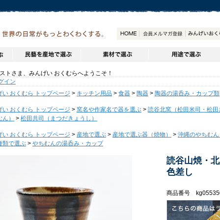
トさま、みんげい おくむらへようこそ！
グイン
げい おくむら トップページ
>
キッチン用品
>
食器
>
陶器
>
陶器の湯呑み・カップ類
げい おくむら トップページ
>
窯名や作家名で器を選ぶ
>
読谷北窯（松田米司・松田
むん）
>
松田共司（まつだきょうし）
げい おくむら トップページ
>
産地で選ぶ
>
産地で選ぶ器（焼物）
>
沖縄のやちむん
種類で選ぶ
>
やちむんの湯呑み・カップ
読谷山焼・
色差し
商品番号 kg05535