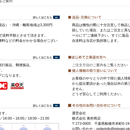
税込）・沖縄・離島地域は3,300円
商品は梱包の際に十分注意して検品
損していた場合、またはご注文と異な
げで送料半額とさせて頂きます。
ールにて”ご連絡下さい。すぐに返品
継料などの料金がかかる場合がござい
合送料は当店が負担致します。
銀行振込、郵便振込、
ご注文方法のご案内
をご覧ください
す。
下になります。
お客様のやりとりの中で得た個人情
から提出要請があった場合以外の第
ません。
どうぞ安心してご利用ください。
ます。
運営会社
／16:00～18:00／18:00～21:00
株式会社 奥村商店
〒273-0005 千葉県船橋市本町6-19-
お問い合わせ：orderinfo@mingei-ok