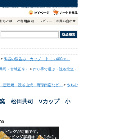
>
陶器の湯呑み・カップ 中（～400cc）
共司・宮城正享）
>
作り手で選ぶ（読谷北窯・
（壺屋焼・読谷山焼・琉球南蛮など）
>
やちむ
北窯 松田共司 Vカップ 小
00