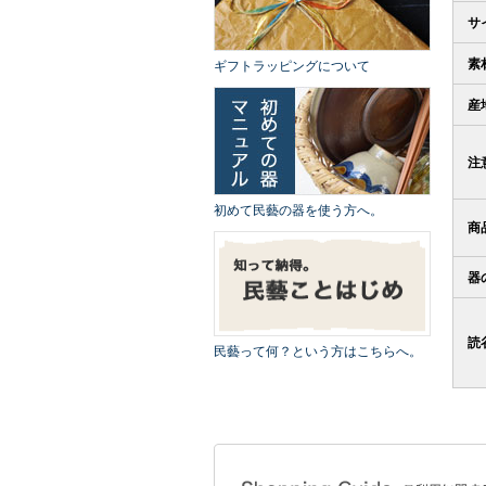
サ
素
ギフトラッピングについて
産
注
初めて民藝の器を使う方へ。
商
器
読
民藝って何？という方はこちらへ。