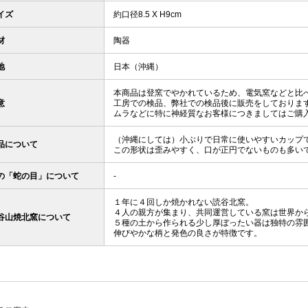
イズ
約口径8.5 X H9cm
材
陶器
地
日本（沖縄）
本商品は登窯でやかれているため、電気窯などと比
意
工房での検品、弊社での検品後に販売をしておりま
ムラなどに特に神経質なお客様につきましてはご購
（沖縄にしては）小ぶりで日常に使いやすいカップ
品について
この形状は歪みやすく、口が正円でないものも多い
の「蛇の目」について
-
１年に４回しか焼かれない読谷北窯。
４人の親方が集まり、共同運営している窯は世界か
谷山焼北窯について
５種の土から作られる少し厚ぼったい器は独特の雰
伸びやかな柄と発色の良さが特徴です。