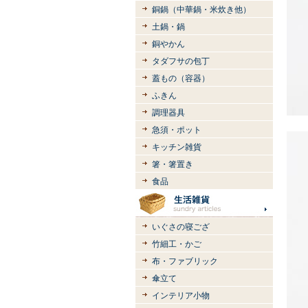
銅鍋（中華鍋・米炊き他）
土鍋・鍋
銅やかん
タダフサの包丁
蓋もの（容器）
ふきん
調理器具
急須・ポット
キッチン雑貨
箸・箸置き
食品
いぐさの寝ござ
竹細工・かご
布・ファブリック
傘立て
インテリア小物