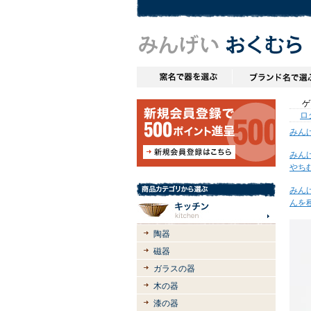
ゲス
ロ
みん
みん
やち
みん
んを
陶器
磁器
ガラスの器
木の器
漆の器