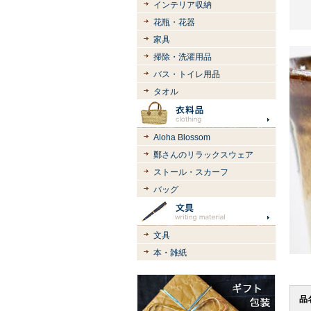
インテリア収納
花瓶・花器
家具
掃除・洗濯用品
バス・トイレ用品
タオル
Aloha Blossom
鄭さんのリラックスウェア
ストール・スカーフ
バッグ
文具
本・雑紙
品