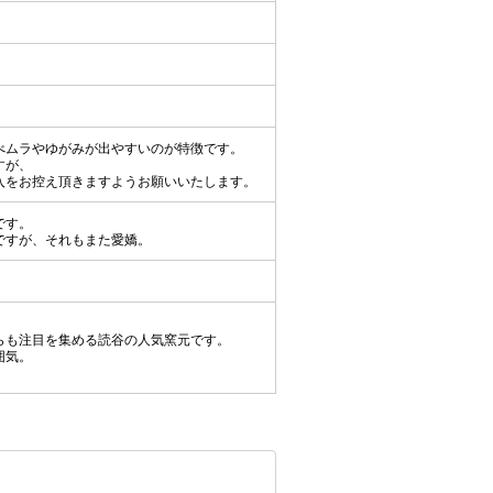
べムラやゆがみが出やすいのが特徴です。
すが、
入をお控え頂きますようお願いいたします。
です。
ですが、それもまた愛嬌。
らも注目を集める読谷の人気窯元です。
囲気。