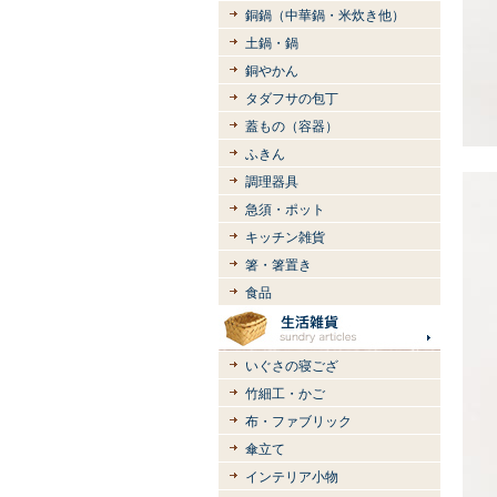
銅鍋（中華鍋・米炊き他）
土鍋・鍋
銅やかん
タダフサの包丁
蓋もの（容器）
ふきん
調理器具
急須・ポット
キッチン雑貨
箸・箸置き
食品
いぐさの寝ござ
竹細工・かご
布・ファブリック
傘立て
インテリア小物