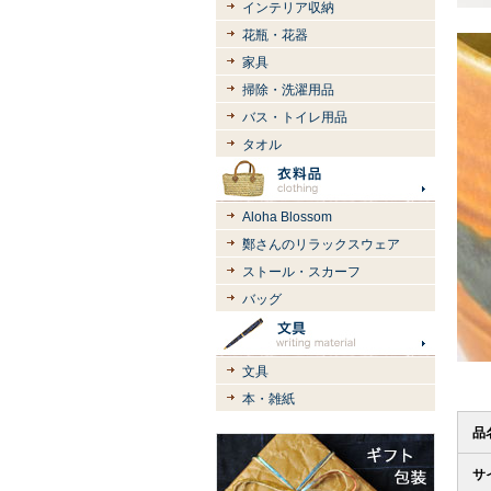
インテリア収納
花瓶・花器
家具
掃除・洗濯用品
バス・トイレ用品
タオル
Aloha Blossom
鄭さんのリラックスウェア
ストール・スカーフ
バッグ
文具
本・雑紙
品
サ