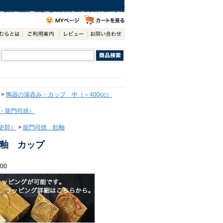
>
陶器の湯呑み・カップ 中（～400cc）
・龍門司焼）
史郎）
>
龍門司焼 飴釉
釉 カップ
00