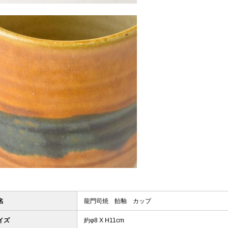
名
龍門司焼 飴釉 カップ
イズ
約φ8 X H11cm