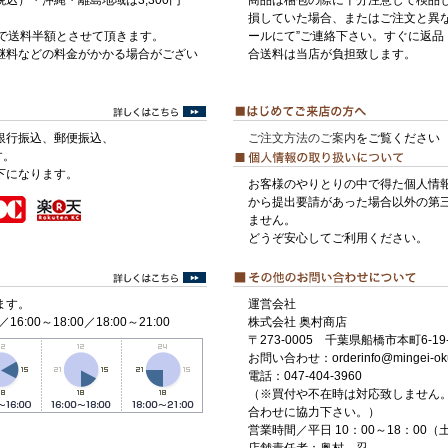
税込）・沖縄・離島地域は3,300円
商品は梱包の際に十分注意して検品
損していた場合、またはご注文と異な
げで送料半額とさせて頂きます。
ールにて”ご連絡下さい。すぐに返品
継料などの料金がかかる場合がござい
合送料は当店が負担致します。
銀行振込、郵便振込、
ご注文方法のご案内
をご覧ください
す。
下になります。
お客様のやりとりの中で得た個人情
から提出要請があった場合以外の第
ません。
どうぞ安心してご利用ください。
ます。
運営会社
／16:00～18:00／18:00～21:00
株式会社 奥村商店
〒273-0005 千葉県船橋市本町6-19-
お問い合わせ：orderinfo@mingei-ok
電話：047-404-3960
（※買付や不在時は対応致しません
合わせに協力下さい。）
営業時間／平日 10：00～18：00