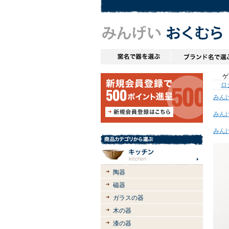
ゲス
ロ
みん
みん
みん
陶器
磁器
ガラスの器
木の器
漆の器