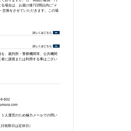
しておりますが、万一商品が破損・汚
る場合は、お届け後7日間以内に”メ
・交換をさせていただきます。この場
報を、裁判所・警察機関等、公共機関
三者に譲渡または利用する事はござい
8-602
umura.com
。１人運営のため極力メールでの問い
（土日祝祭日は定休日）