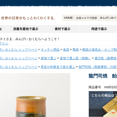
トさま、みんげい おくむらへようこそ！
グイン
げい おくむら トップページ
>
キッチン用品
>
食器
>
陶器
>
陶器の湯呑み・カップ類
げい おくむら トップページ
>
産地で選ぶ
>
産地で選ぶ器（焼物）
>
鹿児島（薩摩焼
げい おくむら トップページ
>
窯名や作家名で器を選ぶ
>
龍門司焼（黒薩摩焼・川原
龍門司焼 飴
商品番号 rm00102