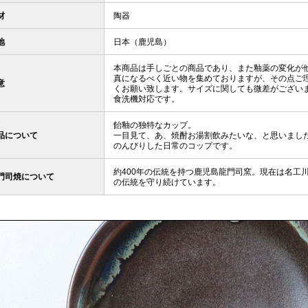
材
陶器
地
日本（鹿児島）
本商品は手しごとの商品であり、また釉薬の変化が
真になるべく近い物を集めておりますが、その点ご
意
くお願い致します。サイズに関しても微差がござい
食洗機対応です。
飴釉の独特なカップ。
品について
一目見て、あ、焼酎お湯割飲みたいな、と思いまし
のんびりした日常のコップです。
約400年の伝統を持つ鹿児島龍門司窯。現在は名工
門司焼について
の伝統を守り続けています。