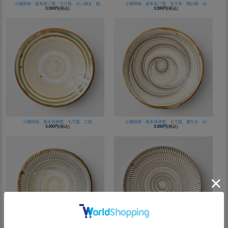
小鹿田焼 坂本浩二窯 七寸皿 ポン描き 飴
小鹿田焼 坂本浩二窯 五寸丼 飛び鉋 白
3,300円
(税込)
3,300円
(税込)
小鹿田焼 黒木昌伸窯 七寸皿 三彩
小鹿田焼 黒木昌伸窯 七寸皿 藁引き 白
3,300円
(税込)
3,300円
(税込)