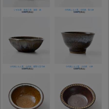
いずみ窯 島袋工房 油壺 緑
小代焼ふもと窯 小代焼 取り鉢
3,300円
(税込)
3,520円
(税込)
小代焼ふもと窯 小代焼 面取り五寸鉢
小代焼ふもと窯 小代焼 小丼
3,520円
(税込)
3,520円
(税込)