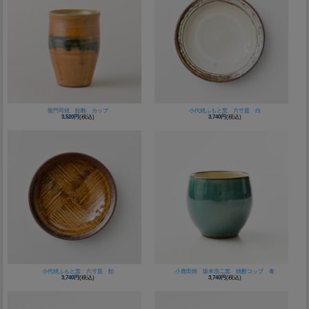
龍門司焼 飴釉 カップ
小代焼ふもと窯 六寸皿 白
3,520円
(税込)
3,740円
(税込)
小代焼ふもと窯 六寸皿 飴
小鹿田焼 坂本浩二窯 焼酎コップ 青
3,740円
(税込)
3,740円
(税込)