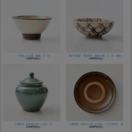
小代焼ふもと窯 飯碗 大 白
瀬戸本業窯 染め付け 菊網小碗 大 鉄（焦茶）
3,300円
(税込)
3,300円
(税込)
小鹿田焼 坂本浩二窯 二合壺 青
小鹿田焼 坂本浩二窯 七寸皿 フチに青巻き 鉄
3,300円
(税込)
3,300円
(税込)