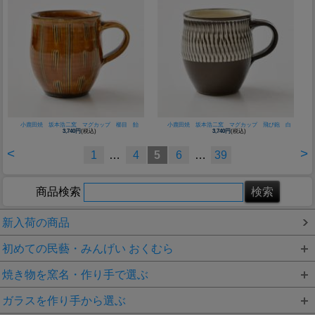
小鹿田焼 坂本浩二窯 マグカップ 櫛目 飴
小鹿田焼 坂本浩二窯 マグカップ 飛び鉋 白
3,740円
(税込)
3,740円
(税込)
<
>
1
…
4
5
6
…
39
商品検索
新入荷の商品
初めての民藝・みんげい おくむら
焼き物を窯名・作り手で選ぶ
ガラスを作り手から選ぶ