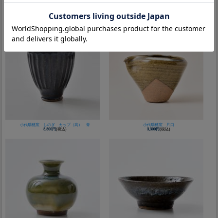
小鹿田焼 黒木昌伸窯 七寸皿 飛び鉋 白
小鹿田焼 坂本浩二窯 七寸皿 飛び鉋 白
3,300円
(税込)
3,300円
(税込)
小代瑞穂窯 しのぎ カップ（高） 青
小代瑞穂窯 片口
3,300円
(税込)
3,300円
(税込)