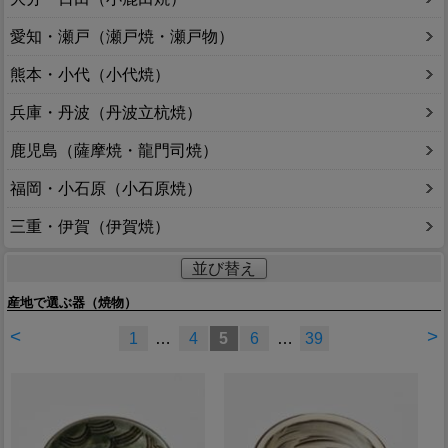
愛知・瀬戸（瀬戸焼・瀬戸物）
熊本・小代（小代焼）
兵庫・丹波（丹波立杭焼）
鹿児島（薩摩焼・龍門司焼）
福岡・小石原（小石原焼）
三重・伊賀（伊賀焼）
並び替え
産地で選ぶ器（焼物）
<
>
1
…
4
5
6
…
39