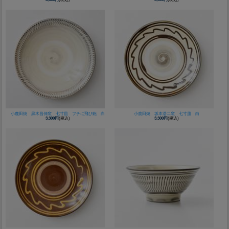
小鹿田焼 黒木昌伸窯 七寸皿 フチに飛び鉋 白
小鹿田焼 坂本浩二窯 七寸皿 白
3,300円
(税込)
3,300円
(税込)