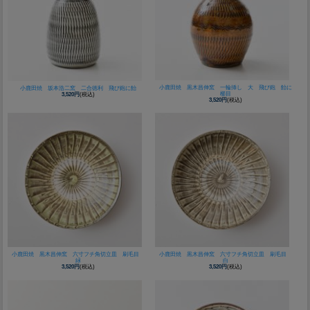
小鹿田焼 黒木昌伸窯 一輪挿し 大 飛び鉋 飴に
小鹿田焼 坂本浩二窯 二合徳利 飛び鉋に飴
櫛目
3,520円
(税込)
3,520円
(税込)
小鹿田焼 黒木昌伸窯 六寸フチ角切立皿 刷毛目
小鹿田焼 黒木昌伸窯 六寸フチ角切立皿 刷毛目
緑
白
3,520円
(税込)
3,520円
(税込)