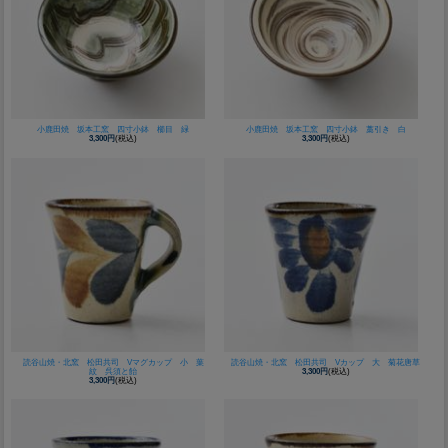
小鹿田焼 坂本工窯 四寸小鉢 櫛目 緑
小鹿田焼 坂本工窯 四寸小鉢 藁引き 白
3,300円
(税込)
3,300円
(税込)
読谷山焼・北窯 松田共司 Vマグカップ 小 葉
読谷山焼・北窯 松田共司 Vカップ 大 菊花唐草
紋 呉須と飴
3,300円
(税込)
3,300円
(税込)