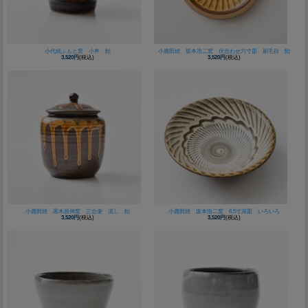
小代焼ふもと窯 小丼 飴
小鹿田焼 坂本浩二窯 伏合わせ六寸皿 刷毛目 飴
3,520円
(税込)
3,520円
(税込)
小鹿田焼 黒木昌伸窯 三合壷 流し 飴
小鹿田焼 坂本浩二窯 6.5寸深皿 いろいろ
3,520円
(税込)
3,520円
(税込)