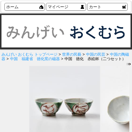
ホーム
マイページ
カート
みんげい おくむら トップページ
>
世界の民藝
>
中国の民芸
>
中国の陶磁
器
>
中国 福建省 徳化窯の磁器
> 中国 徳化 赤絵杯（二つセット）