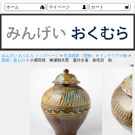
ホーム
マイページ
カート
みんげい おくむら トップページ
>
生活雑貨（荒物）
>
インテリア小物
>
蓋物・蓋もの
> 小鹿田焼 柳瀬朝夫窯 蓋付き壷 刷毛目 飴