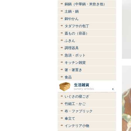
銅鍋（中華鍋・米炊き他）
土鍋・鍋
銅やかん
タダフサの包丁
蓋もの（容器）
ふきん
調理器具
急須・ポット
キッチン雑貨
箸・箸置き
食品
いぐさの寝ござ
竹細工・かご
布・ファブリック
傘立て
インテリア小物