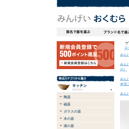
ゲス
ロ
みん
みん
の）
みん
本浩
みん
陶器
磁器
ガラスの器
木の器
漆の器