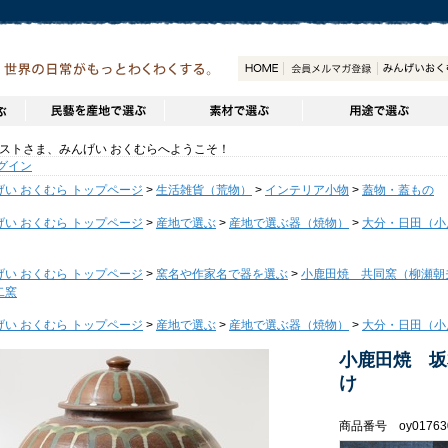
トさま、みんげい おくむらへようこそ！
グイン
げい おくむら トップページ
>
生活雑貨（荒物）
>
インテリア小物
>
蓋物・蓋もの
げい おくむら トップページ
>
産地で選ぶ
>
産地で選ぶ器（焼物）
>
大分・日田（小
げい おくむら トップページ
>
窯名や作家名で器を選ぶ
>
小鹿田焼 共同窯（柳瀬朝
二窯
げい おくむら トップページ
>
産地で選ぶ
>
産地で選ぶ器（焼物）
>
大分・日田（小
小鹿田焼 坂
け
商品番号 oy01763