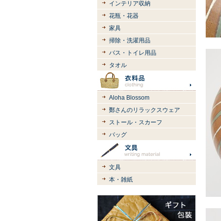
インテリア収納
花瓶・花器
家具
掃除・洗濯用品
バス・トイレ用品
タオル
Aloha Blossom
鄭さんのリラックスウェア
ストール・スカーフ
バッグ
文具
本・雑紙