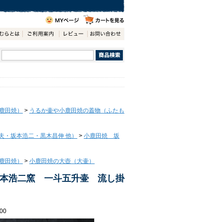
鹿田焼）
>
うるか壷や小鹿田焼の蓋物（ふたも
夫・坂本浩二・黒木昌伸 他）
>
小鹿田焼 坂
鹿田焼）
>
小鹿田焼の大壺（大壷）
本浩二窯 一斗五升壷 流し掛
00