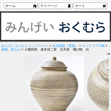
ホーム
マイページ
カート
みんげい おくむら トップページ
>
生活雑貨（荒物）
>
インテリア小物
>
蓋物・蓋もの
> 小鹿田焼 坂本浩二窯 五升壺 飛び鉋 白