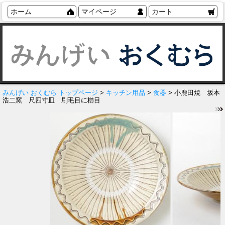
ホーム
マイページ
カート
みんげい おくむら トップページ
>
キッチン用品
>
食器
> 小鹿田焼 坂本
浩二窯 尺四寸皿 刷毛目に櫛目