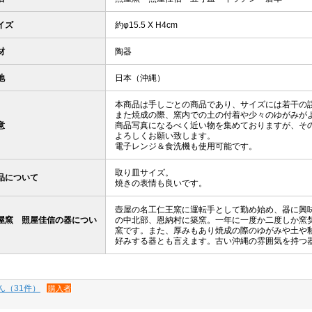
イズ
約φ15.5 X H4cm
材
陶器
地
日本（沖縄）
本商品は手しごとの商品であり、サイズには若干の
また焼成の際、窯内での土の付着や少々のゆがみが
意
商品写真になるべく近い物を集めておりますが、そ
よろしくお願い致します。
電子レンジ＆食洗機も使用可能です。
取り皿サイズ。
品について
焼きの表情も良いです。
壺屋の名工仁王窯に運転手として勤め始め、器に興
屋窯 照屋佳信の器につい
の中北部、恩納村に築窯。一年に一度か二度しか窯
窯です。また、厚みもあり焼成の際のゆがみや土や
好みする器とも言えます。古い沖縄の雰囲気を持つ
ん（31件）
購入者