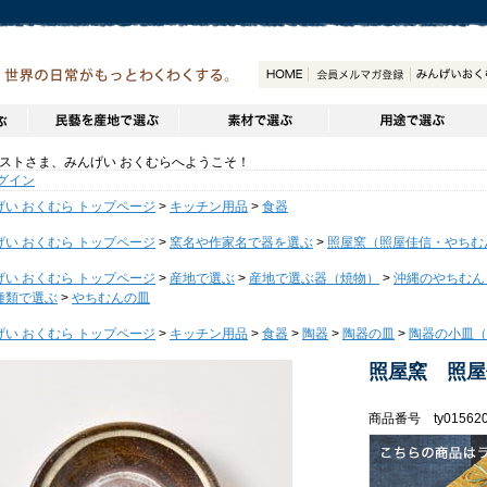
トさま、みんげい おくむらへようこそ！
グイン
げい おくむら トップページ
>
キッチン用品
>
食器
げい おくむら トップページ
>
窯名や作家名で器を選ぶ
>
照屋窯（照屋佳信・やちむ
げい おくむら トップページ
>
産地で選ぶ
>
産地で選ぶ器（焼物）
>
沖縄のやちむん
種類で選ぶ
>
やちむんの皿
げい おくむら トップページ
>
キッチン用品
>
食器
>
陶器
>
陶器の皿
>
陶器の小皿（
照屋窯 照屋
商品番号 ty01562