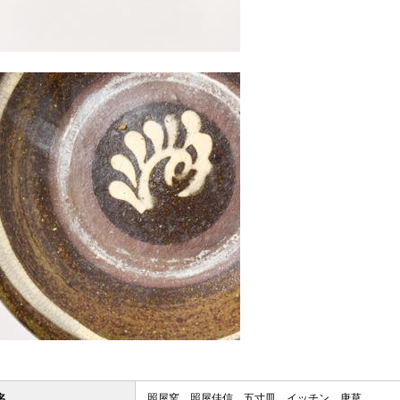
名
照屋窯 照屋佳信 五寸皿 イッチン 唐草