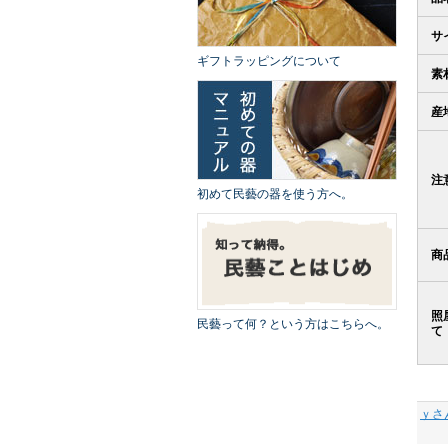
サ
ギフトラッピングについて
素
産
注
初めて民藝の器を使う方へ。
商
照
民藝って何？という方はこちらへ。
て
ｙさ