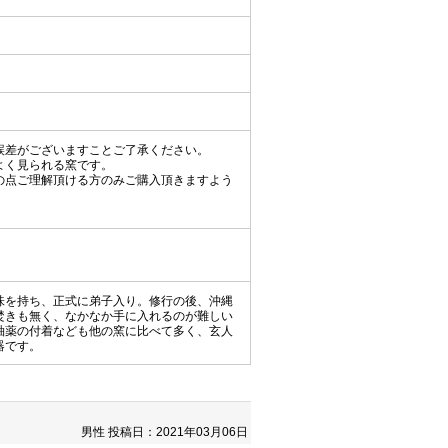
誤差がございますことご了承ください。
よく見られる窯です。
の点ご理解頂ける方のみご購入頂きますよう
味を持ち、正式に弟子入り。修行の後、沖縄
焚きも無く、なかなか手に入れるのが難しい
釉薬の付着なども他の窯に比べて多く、玄人
器です。
男性
投稿日：2021年03月06日