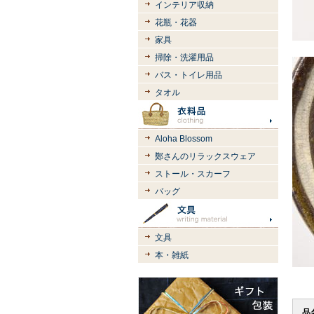
インテリア収納
花瓶・花器
家具
掃除・洗濯用品
バス・トイレ用品
タオル
Aloha Blossom
鄭さんのリラックスウェア
ストール・スカーフ
バッグ
文具
本・雑紙
品