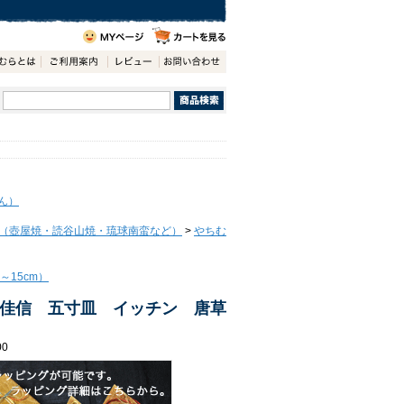
ん）
（壺屋焼・読谷山焼・琉球南蛮など）
>
やちむ
～15cm）
佳信 五寸皿 イッチン 唐草
00