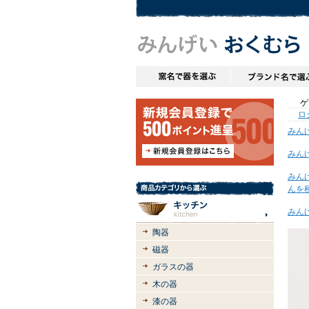
ゲス
ロ
みん
みん
みん
んを
みん
陶器
磁器
ガラスの器
木の器
漆の器