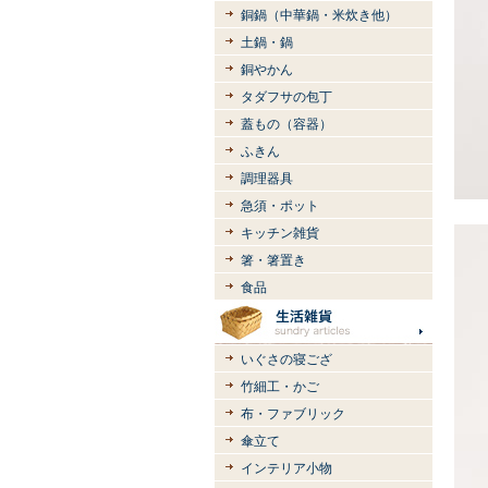
銅鍋（中華鍋・米炊き他）
土鍋・鍋
銅やかん
タダフサの包丁
蓋もの（容器）
ふきん
調理器具
急須・ポット
キッチン雑貨
箸・箸置き
食品
いぐさの寝ござ
竹細工・かご
布・ファブリック
傘立て
インテリア小物