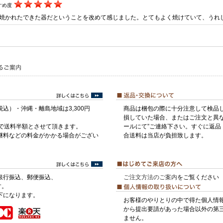
すめ度
焼かれたできた器だということを改めて感じました。とてもよく焼けていて、うれ
税込）・沖縄・離島地域は3,300円
商品は梱包の際に十分注意して検品
損していた場合、またはご注文と異な
げで送料半額とさせて頂きます。
ールにて”ご連絡下さい。すぐに返品
継料などの料金がかかる場合がござい
合送料は当店が負担致します。
銀行振込、郵便振込、
ご注文方法のご案内
をご覧ください
す。
下になります。
お客様のやりとりの中で得た個人情
から提出要請があった場合以外の第
ません。