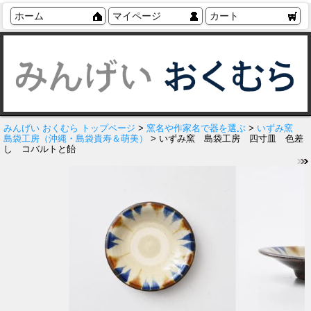
ホーム
マイページ
カート
みんげい おくむら トップページ
>
窯名や作家名で器を選ぶ
>
いずみ窯
島袋工房（沖縄・島袋貴寿＆萌美）
> いずみ窯 島袋工房 四寸皿 色差
し コバルトと飴