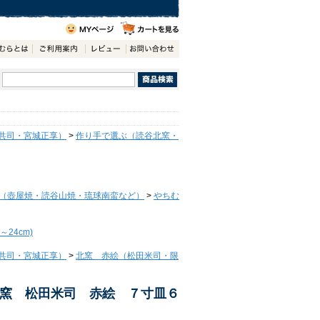
共司・宮城正享）
>
作り手で選ぶ（読谷北窯・
（壺屋焼・読谷山焼・琉球南蛮など）
>
やちむ
24cm)
共司・宮城正享）
>
北窯 赤絵（松田米司・限
窯 松田米司 赤絵 ７寸皿６