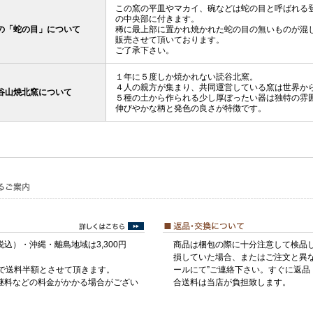
この窯の平皿やマカイ、碗などは蛇の目と呼ばれる
の中央部に付きます。
の「蛇の目」について
稀に最上部に置かれ焼かれた蛇の目の無いものが混
販売させて頂いております。
ご了承下さい。
１年に５度しか焼かれない読谷北窯。
４人の親方が集まり、共同運営している窯は世界か
谷山焼北窯について
５種の土から作られる少し厚ぼったい器は独特の雰
伸びやかな柄と発色の良さが特徴です。
税込）・沖縄・離島地域は3,300円
商品は梱包の際に十分注意して検品
損していた場合、またはご注文と異な
げで送料半額とさせて頂きます。
ールにて”ご連絡下さい。すぐに返品
継料などの料金がかかる場合がござい
合送料は当店が負担致します。