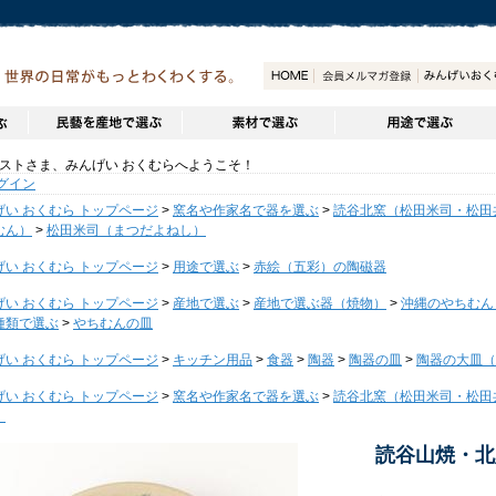
トさま、みんげい おくむらへようこそ！
グイン
げい おくむら トップページ
>
窯名や作家名で器を選ぶ
>
読谷北窯（松田米司・松田
むん）
>
松田米司（まつだよねし）
げい おくむら トップページ
>
用途で選ぶ
>
赤絵（五彩）の陶磁器
げい おくむら トップページ
>
産地で選ぶ
>
産地で選ぶ器（焼物）
>
沖縄のやちむん
種類で選ぶ
>
やちむんの皿
げい おくむら トップページ
>
キッチン用品
>
食器
>
陶器
>
陶器の皿
>
陶器の大皿（～
げい おくむら トップページ
>
窯名や作家名で器を選ぶ
>
読谷北窯（松田米司・松田
）
読谷山焼・北