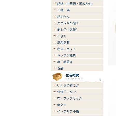
銅鍋（中華鍋・米炊き他）
土鍋・鍋
銅やかん
タダフサの包丁
蓋もの（容器）
ふきん
調理器具
急須・ポット
キッチン雑貨
箸・箸置き
食品
いぐさの寝ござ
竹細工・かご
布・ファブリック
傘立て
インテリア小物