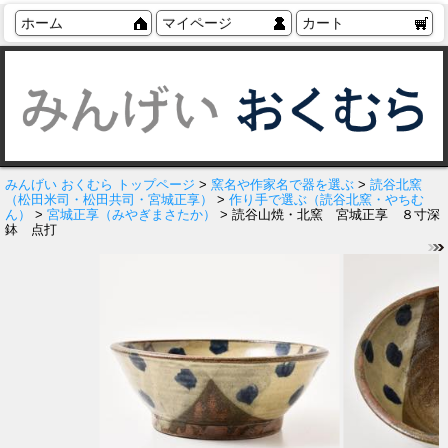
ホーム
マイページ
カート
みんげい おくむら トップページ
>
窯名や作家名で器を選ぶ
>
読谷北窯
（松田米司・松田共司・宮城正享）
>
作り手で選ぶ（読谷北窯・やちむ
ん）
>
宮城正享（みやぎまさたか）
> 読谷山焼・北窯 宮城正享 ８寸深
鉢 点打