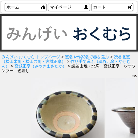
ホーム
マイページ
カート
みんげい おくむら トップページ
>
窯名や作家名で器を選ぶ
>
読谷北窯
（松田米司・松田共司・宮城正享）
>
作り手で選ぶ（読谷北窯・やちむ
ん）
>
宮城正享（みやぎまさたか）
> 読谷山焼・北窯 宮城正享 ６寸ワ
ンブー 色差し