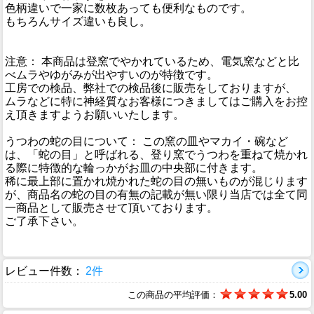
色柄違いで一家に数枚あっても便利なものです。
もちろんサイズ違いも良し。
注意： 本商品は登窯でやかれているため、電気窯などと比
べムラやゆがみが出やすいのが特徴です。
工房での検品、弊社での検品後に販売をしておりますが、
ムラなどに特に神経質なお客様につきましてはご購入をお控
え頂きますようお願いいたします。
うつわの蛇の目について： この窯の皿やマカイ・碗など
は、「蛇の目」と呼ばれる、登り窯でうつわを重ねて焼かれ
る際に特徴的な輪っかがお皿の中央部に付きます。
稀に最上部に置かれ焼かれた蛇の目の無いものが混じります
が、商品名の蛇の目の有無の記載が無い限り当店では全て同
一商品として販売させて頂いております。
ご了承下さい。
レビュー件数：
2件
この商品の平均評価：
5.00