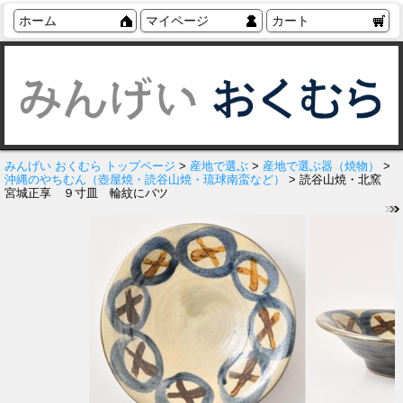
ホーム
マイページ
カート
みんげい おくむら トップページ
>
産地で選ぶ
>
産地で選ぶ器（焼物）
>
沖縄のやちむん（壺屋焼・読谷山焼・琉球南蛮など）
> 読谷山焼・北窯
宮城正享 ９寸皿 輪紋にバツ