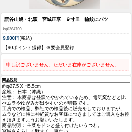
読谷山焼・北窯 宮城正享 ９寸皿 輪紋にバツ
kg0364700
9,900円
(税込)
【90ポイント獲得】※要会員登録
申し訳ございません。ただいま在庫がございません。
商品説明
約φ27.5 X H5.5cm
産地： 日本（沖縄）
注意： 本商品は登窯でやかれているため、電気窯などと比
べムラやゆがみが出やすいのが特徴です。
工房での検品、弊社での検品後に販売をしておりますが、
ムラなどに特に神経質なお客様につきましてはご購入をお控
え頂きますようお願いいたします。
商品説明： 主菜をドンと盛り付けたいうつわ。
宮城さんらしく野太く、重たい。