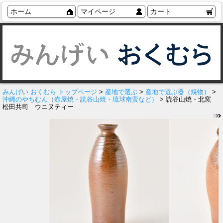
ホーム
マイページ
カート
みんげい おくむら トップページ
>
産地で選ぶ
>
産地で選ぶ器（焼物）
>
沖縄のやちむん（壺屋焼・読谷山焼・琉球南蛮など）
> 読谷山焼・北窯
松田共司 ウニヌティー