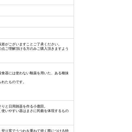
誤差がございますことご了承ください。
の点ご理解頂ける方のみご購入頂きますよう
段食器には使わない釉薬を用いた、ある種抹
られたものです。
そりと日用雑器を作る小鹿田。
く使いやすい器はまさに民藝を体現するもの
、登り窯でうつわを重ねて焼く際につける特