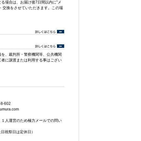
る場合は、お届け後7日間以内に”メ
・交換をさせていただきます。この場
報を、裁判所・警察機関等、公共機関
三者に譲渡または利用する事はござい
8-602
umura.com
。１人運営のため極力メールでの問い
（土日祝祭日は定休日）