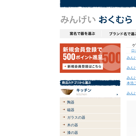
ゲス
ロ
みん
みん
みん
本浩
みん
陶器
磁器
ガラスの器
木の器
漆の器