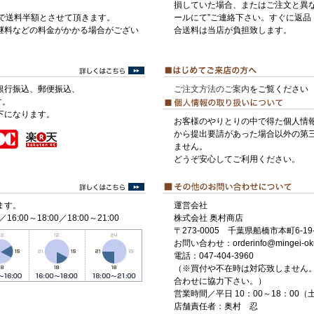
損していた場合、またはご注文と異な
げで送料半額とさせて頂きます。
ールにて”ご連絡下さい。すぐに返品
継料などの料金がかかる場合がござい
合送料は当店が負担致します。
銀行振込、郵便振込、
ご注文方法のご案内
をご覧ください
す。
下になります。
お客様のやりとりの中で得た個人情
から提出要請があった場合以外の第
ません。
どうぞ安心してご利用ください。
ます。
運営会社
／16:00～18:00／18:00～21:00
株式会社 奥村商店
〒273-0005 千葉県船橋市本町6-19-
お問い合わせ：orderinfo@mingei-ok
電話：047-404-3960
（※買付や不在時は対応致しません
合わせに協力下さい。）
営業時間／平日 10：00～18：00
店舗責任者：奥村 忍