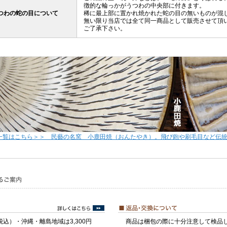
徴的な輪っかがうつわの中央部に付きます。
つわの蛇の目について
稀に最上部に置かれ焼かれた蛇の目の無いものが混
無い限り当店では全て同一商品として販売させて頂
ご了承下さい。
一覧はこちら＞＞ 民藝の名窯 小鹿田焼（おんたやき）。飛び鉋や刷毛目など伝
税込）・沖縄・離島地域は3,300円
商品は梱包の際に十分注意して検品