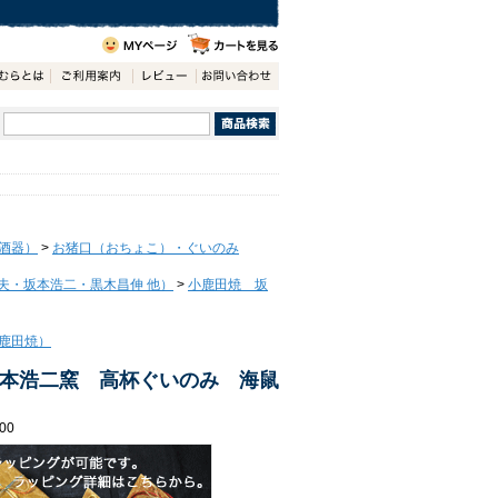
酒器）
>
お猪口（おちょこ）・ぐいのみ
夫・坂本浩二・黒木昌伸 他）
>
小鹿田焼 坂
鹿田焼）
本浩二窯 高杯ぐいのみ 海鼠
00