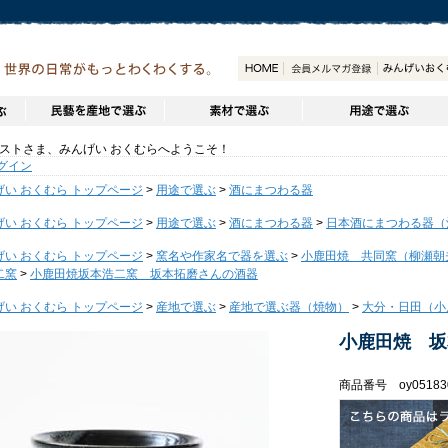
トさま、みんげい おくむらへようこそ！
グイン
げい おくむら トップページ
>
用途で選ぶ
>
酒にまつわる器
げい おくむら トップページ
>
用途で選ぶ
>
酒にまつわる器
>
日本酒にまつわる器（
げい おくむら トップページ
>
窯名や作家名で器を選ぶ
>
小鹿田焼 共同窯（柳瀬朝
二窯
>
小鹿田焼坂本浩二窯 坂本拓磨さんの酒器
げい おくむら トップページ
>
産地で選ぶ
>
産地で選ぶ器（焼物）
>
大分・日田（小
小鹿田焼 坂
商品番号 oy05183