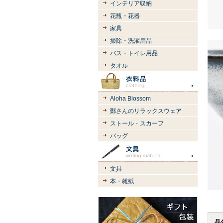
インテリア収納
花瓶・花器
家具
掃除・洗濯用品
バス・トイレ用品
タオル
Aloha Blossom
鄭さんのリラックスウェア
ストール・スカーフ
バッグ
文具
本・雑紙
品