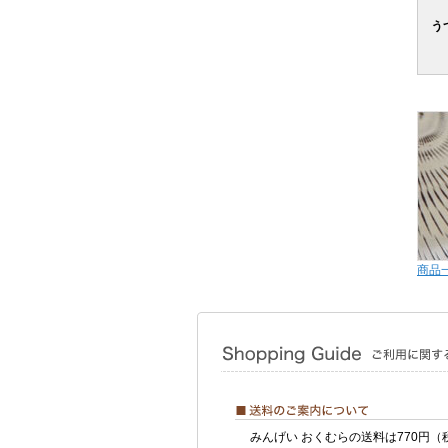
う
商品
みんげい おくむらの送料は770円（