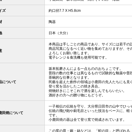
イズ
約口径7.7 X H5.8cm
材
陶器
地
日本（大分）
本商品は手しごとの商品であり、サイズには若干の
商品写真になるべく近い物を集めておりますが、そ
意
よろしくお願い致します。
電子レンジ＆食洗機も使用可能です。
坂本拓磨さんによる一点もののおちょこです。
普段の数の仕事とは異なるもので試験的な釉薬や普
茶碗的な仕事となります。
品について
民藝を超えた創作の領域は小鹿田の先人たちにも見
登り窯を活かしたこの焼き具合。
焼物好きにこそこれで酒を楽しんでもらいたい。
酒好きの方への贈り物にもどうぞ。
一子相伝の伝統を守り、大分県日田市の山中でひっ
伝統の飛び鉋や刷毛目といった技法をベースに、軽
鹿田焼について
です。
小鹿田焼の器は全て登り窯で焼成されています。
この窯の皿・碗・鉢などは、「蛇の目」と呼ばれる