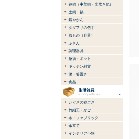
銅鍋（中華鍋・米炊き他）
土鍋・鍋
銅やかん
タダフサの包丁
蓋もの（容器）
ふきん
調理器具
急須・ポット
キッチン雑貨
箸・箸置き
食品
いぐさの寝ござ
竹細工・かご
布・ファブリック
傘立て
インテリア小物