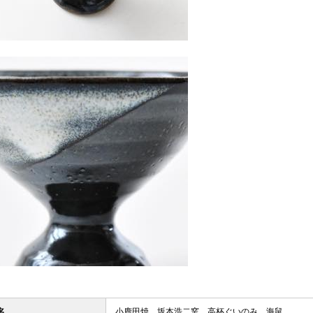
名
小鹿田焼 坂本浩二窯 高杯ぐいのみ 海鼠