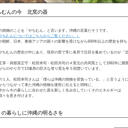
ちむんの今 北窯の器
の焼物のことを「やちむん」と言います。沖縄の言葉だそうです。
やちむんについてはこちらからご覧ください。）
や朝鮮、日本、東南アジアの国々の影響を受けながら600年以上の歴史を持ち
やちむんの歴史の中にあり、現存の窯で常に各所で注目を集めているのが「
正享・與那原正守・松田米司・松田共司の４窯元の共同窯として1992年に開
がらのやり方で13連房の巨大な登り窯を年５回焚いています。
の１人、松田米司さんは「僕らは沖縄の焼物を背負っている。」と言うよう
からつながって来た沖縄の焼物を後世に伝えると同時に、
中から今の暮らしに合わせた器を新しく生み出していくそのエネルギーは
我々を惹き付けます。
々の暮らしに沖縄の明るさを