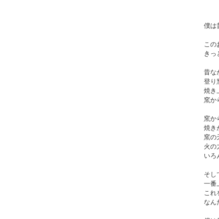
僕は
この
きっ
昔な
登り
焼き
窯か
窯か
焼き
窯の
火の
いろ
そし
一番
これ
なん