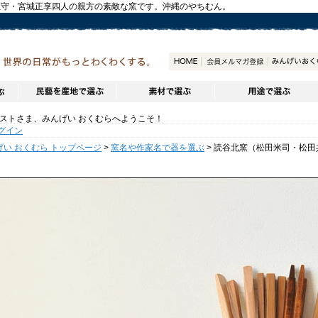
正守・宮城正享四人の親方の素敵な窯です。沖縄のやちむん。
トさま、みんげい おくむらへようこそ！
グイン
げい おくむら トップページ
>
窯名や作家名で器を選ぶ
> 読谷北窯（松田米司・松