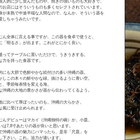
個人的に少し歪んだものや、焼きの強いものも大好きで、
のお店にはそういうものも多くセレクトされていいます。
身が未熟で中途半端な人間なので、なんか、そういう器を
愛しちゃうみたいです。
むん全体に言える事ですが、この器を食卓で使うと、
に「明るさ」が出ます。これがとにかく良い。
盛ってテーブルに置いただけで、うきうきする。
な力を持った食器です。
的にも大胆で色鮮やかな絵付けの多い沖縄の器。
かしこの木々の鮮やかな緑。抜けるように青い空。
と、季節毎表情を変える海。
な沖縄の大地の豊かさが器から伝わってくるよう。
地に比べて厚ぼったいのも、沖縄の大らかさ、
な風に受け止められます。
むんデビューはマカイ（沖縄独特の碗）か、小皿、
いは7,8寸あたりの器が良いと思います。
で沖縄の器の魅力にハマったら、是非「尺皿」を
し下さい。これ、迫力が違います。