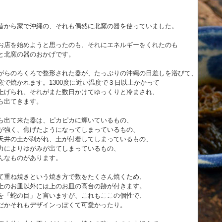
昔から家で沖縄の、それも偶然に北窯の器を使っていました。
お店を始めようと思ったのも、それにエネルギーをくれたのも
と北窯の器のおかげです。
がらのろくろで整形された器が、たっぷりの沖縄の日差しを浴びて、
窯で焼かれます。1300度に近い温度で３日以上かかって
上げられ、それがまた数日かけてゆっくりと冷まされ、
ら出てきます。
ら出て来た器は、ピカピカに輝いているもの、
が強く、焦げたようになってしまっているもの、
天井の土が剥がれ、土が付着してしまっているもの、
力によりゆがみが出てしまっているもの、
んなものがあります。
て重ね焼きという焼き方で数をたくさん焼くため、
上のお皿以外には上のお皿の高台の跡が付きます。
を「蛇の目」と言いますが、これもここの個性で、
だかそれもデザインっぽくて可愛かったり。