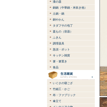
漆の器
銅鍋（中華鍋・米炊き他）
土鍋・鍋
銅やかん
タダフサの包丁
蓋もの（容器）
ふきん
調理器具
急須・ポット
キッチン雑貨
箸・箸置き
食品
いぐさの寝ござ
竹細工・かご
布・ファブリック
傘立て