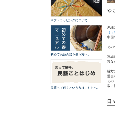
や
ギフトラッピングについて
沖縄
（→
中国
その
初めて民藝の器を使う方へ。
宮城
昔な
親方
過去
その
常に
民藝って何？という方はこちらへ。
日