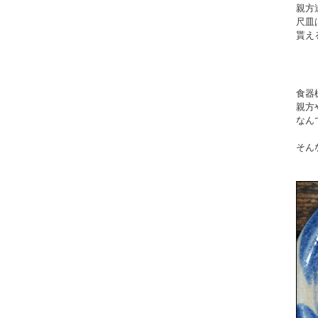
親方
尺皿
貰え
食器
親方
なん
そん