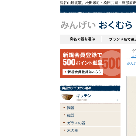
読谷山焼北窯。松田米司・松田共司・與那原
ゲス
ロ
みん
陶器
磁器
ガラスの器
木の器