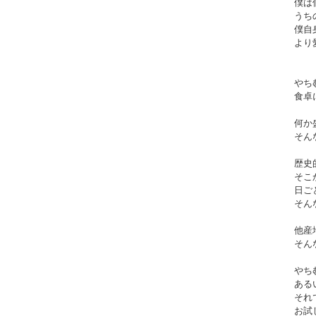
僕は
うち
僕自
より
やち
食卓
何か
そん
歴史
そこ
日ご
そん
他産
そん
やち
ある
それ
お試