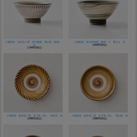
小鹿田焼 坂本浩二窯 四寸飯碗 飛び鉋（両面）
小鹿田焼 黒木昌伸窯 飯碗 小 藁引き 白
白
1,815円
(税込)
1,760円
(税込)
小鹿田焼 坂本浩二窯 五寸皿（深） 刷毛目 飴
小鹿田焼 坂本浩二窯 五寸皿（深） 飛び鉋 飴
1,980円
(税込)
1,980円
(税込)