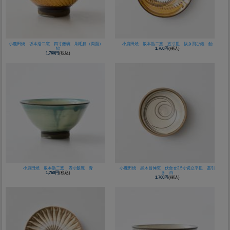
小鹿田焼 坂本浩二窯 四寸飯碗 刷毛目（両面）
小鹿田焼 坂本浩二窯 五寸皿 抜き飛び鉋 飴
飴
1,760円
(税込)
1,760円
(税込)
小鹿田焼 坂本浩二窯 四寸飯碗 青
小鹿田焼 黒木昌伸窯 伏合せ3.5寸切立平皿 藁引
1,760円
(税込)
き 白
1,760円
(税込)