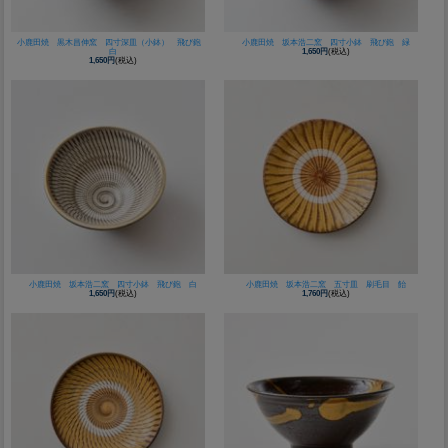
小鹿田焼 黒木昌伸窯 四寸深皿（小鉢） 飛び鉋
小鹿田焼 坂本浩二窯 四寸小鉢 飛び鉋 緑
白
1,650円
(税込)
1,650円
(税込)
小鹿田焼 坂本浩二窯 四寸小鉢 飛び鉋 白
小鹿田焼 坂本浩二窯 五寸皿 刷毛目 飴
1,650円
(税込)
1,760円
(税込)