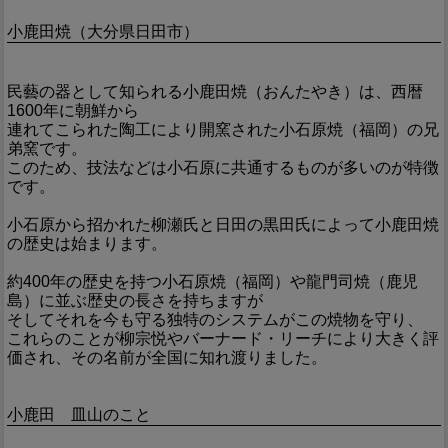
小鹿田焼（大分県日田市）
民藝の器として知られる小鹿田焼（おんたやき）は、西暦
1600年に朝鮮から
連れてこられた陶工により開窯された小石原焼（福岡）の兄
弟窯です。
このため、技法などは小石原に共通するものが多いのが特徴
です。
小石原から招かれた柳瀬氏と日田の黒田氏によって小鹿田焼
の歴史は始まります。
約400年の歴史を持つ小石原焼（福岡）や龍門司焼（鹿児
島）に並ぶ歴史の長さを持ちますが
そしてそれを今も守る独特のシステムがこの焼物を守り、
これらのことが柳宗悦やバーナード・リーチにより大きく評
価され、その名前が全国に知れ渡りました。
小鹿田 皿山のこと