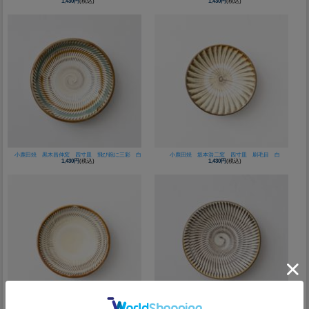
1,430円
(税込)
1,430円
(税込)
小鹿田焼 黒木昌伸窯 四寸皿 飛び鉋に三彩 白
小鹿田焼 坂本浩二窯 四寸皿 刷毛目 白
1,430円
(税込)
1,430円
(税込)