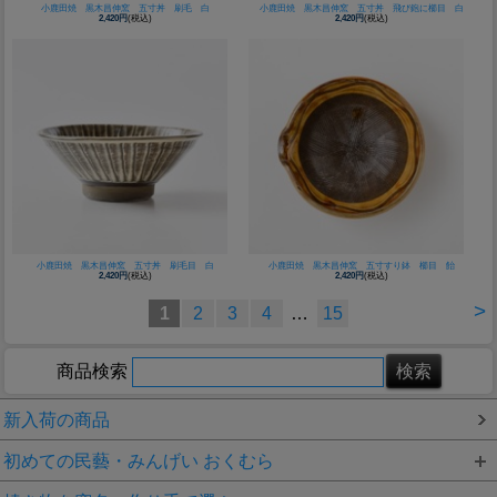
小鹿田焼 黒木昌伸窯 五寸丼 刷毛 白
小鹿田焼 黒木昌伸窯 五寸丼 飛び鉋に櫛目 白
2,420円
(税込)
2,420円
(税込)
小鹿田焼 黒木昌伸窯 五寸丼 刷毛目 白
小鹿田焼 黒木昌伸窯 五寸すり鉢 櫛目 飴
2,420円
(税込)
2,420円
(税込)
>
1
2
3
4
…
15
商品検索
新入荷の商品
初めての民藝・みんげい おくむら