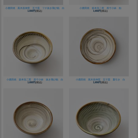
小鹿田焼 黒木昌伸窯 五寸皿 フチ抜き飛び鉋 白
小鹿田焼 坂本浩二窯 四寸小鉢 飴
1,650円
(税込)
1,650円
(税込)
小鹿田焼 坂本浩二窯 四寸小鉢 抜き飛び鉋 白
小鹿田焼 黒木昌伸窯 五寸皿 藁引き 白
1,650円
(税込)
1,650円
(税込)