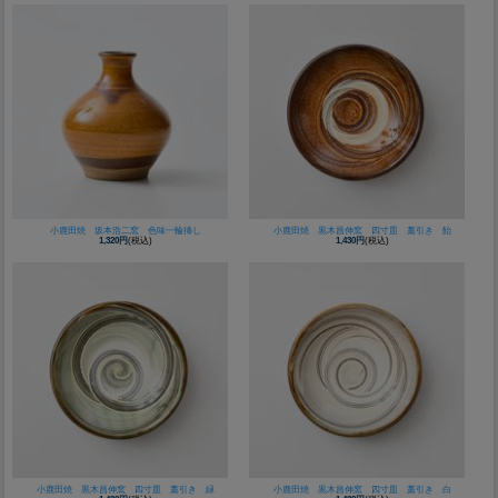
小鹿田焼 坂本浩二窯 色味一輪挿し
小鹿田焼 黒木昌伸窯 四寸皿 藁引き 飴
1,320円
(税込)
1,430円
(税込)
小鹿田焼 黒木昌伸窯 四寸皿 藁引き 緑
小鹿田焼 黒木昌伸窯 四寸皿 藁引き 白