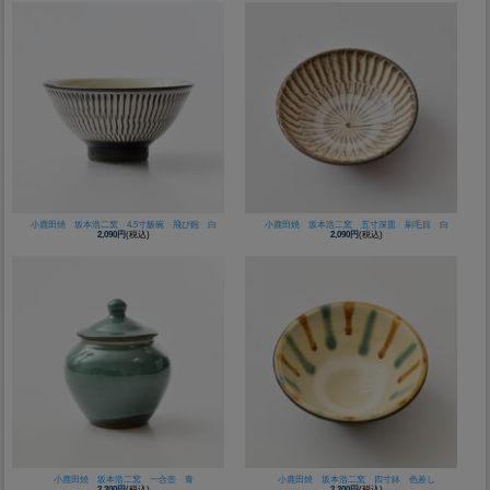
小鹿田焼 坂本浩二窯 4.5寸飯碗 飛び鉋 白
小鹿田焼 坂本浩二窯 五寸深皿 刷毛目 白
2,090円
(税込)
2,090円
(税込)
小鹿田焼 坂本浩二窯 一合壺 青
小鹿田焼 坂本浩二窯 四寸鉢 色差し
2,200円
(税込)
2,200円
(税込)