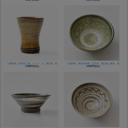
小鹿田焼 坂本浩二窯 コップ 小 飛び鉋 飴
小鹿田焼 黒木昌伸窯 五寸丼 飛び鉋に櫛目 緑
2,200円
(税込)
2,420円
(税込)