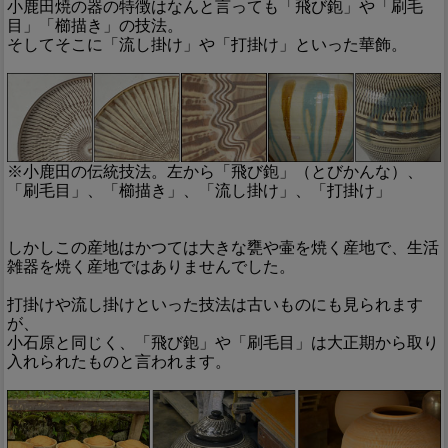
小鹿田焼の器の特徴はなんと言っても「飛び鉋」や「刷毛
目」「櫛描き」の技法。
そしてそこに「流し掛け」や「打掛け」といった華飾。
※小鹿田の伝統技法。左から「飛び鉋」（とびかんな）、
「刷毛目」、「櫛描き」、「流し掛け」、「打掛け」
しかしこの産地はかつては大きな甕や壷を焼く産地で、生活
雑器を焼く産地ではありませんでした。
打掛けや流し掛けといった技法は古いものにも見られます
が、
小石原と同じく、「飛び鉋」や「刷毛目」は大正期から取り
入れられたものと言われます。