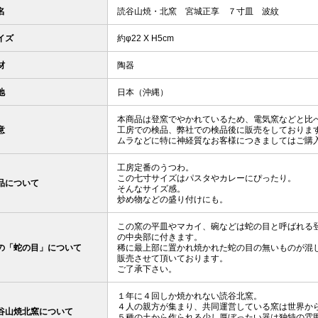
名
読谷山焼・北窯 宮城正享 ７寸皿 波紋
イズ
約φ22 X H5cm
材
陶器
地
日本（沖縄）
本商品は登窯でやかれているため、電気窯などと比
意
工房での検品、弊社での検品後に販売をしておりま
ムラなどに特に神経質なお客様につきましてはご購
工房定番のうつわ。
この七寸サイズはパスタやカレーにぴったり。
品について
そんなサイズ感。
炒め物などの盛り付けにも。
この窯の平皿やマカイ、碗などは蛇の目と呼ばれる
の中央部に付きます。
の「蛇の目」について
稀に最上部に置かれ焼かれた蛇の目の無いものが混
販売させて頂いております。
ご了承下さい。
１年に４回しか焼かれない読谷北窯。
４人の親方が集まり、共同運営している窯は世界か
谷山焼北窯について
５種の土から作られる少し厚ぼったい器は独特の雰