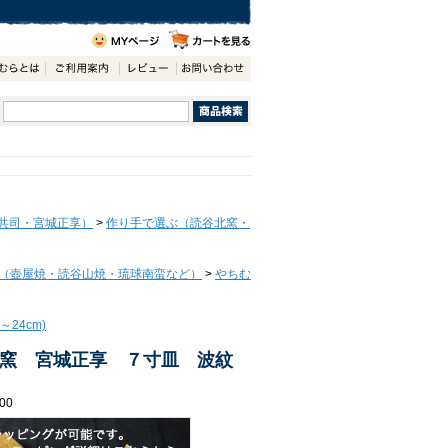
共司・宮城正享）
>
作り手で選ぶ（読谷北窯・
（壺屋焼・読谷山焼・琉球南蛮など）
>
やちむ
24cm)
窯 宮城正享 ７寸皿 波紋
00