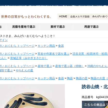
トさま、みんげい おくむらへようこそ！
グイン
げい おくむら トップページ
>
キッチン用品
>
食器
げい おくむら トップページ
>
窯名や作家名で器を選ぶ
>
読谷北窯（松田米司・松田
むん）
>
宮城正享（みやぎまさたか）
げい おくむら トップページ
>
産地で選ぶ
>
産地で選ぶ器（焼物）
>
沖縄のやちむん
種類で選ぶ
>
やちむんの皿
げい おくむら トップページ
>
キッチン用品
>
食器
>
陶器
>
陶器の皿
>
陶器の大皿（～
読谷山焼・北
商品番号 kg04419