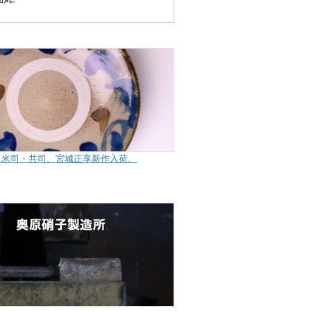
田米司・共司、宮城正享新作入荷。