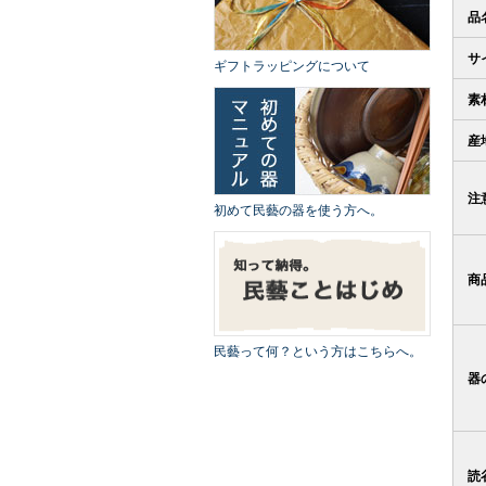
品
サ
ギフトラッピングについて
素
産
注
初めて民藝の器を使う方へ。
商
民藝って何？という方はこちらへ。
器
読