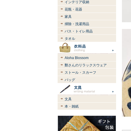
インテリア収納
花瓶・花器
家具
掃除・洗濯用品
バス・トイレ用品
タオル
Aloha Blossom
鄭さんのリラックスウェア
ストール・スカーフ
バッグ
文具
本・雑紙