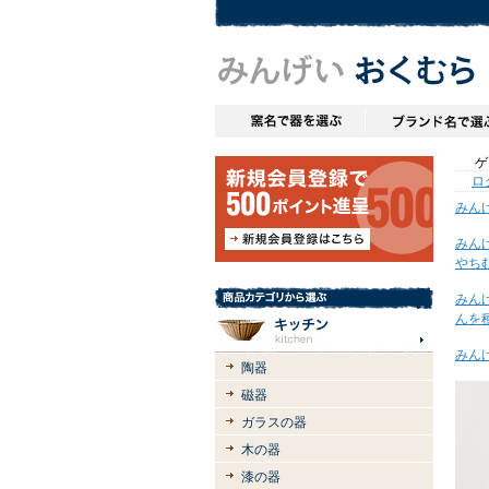
ゲス
ロ
みん
みん
やち
みん
んを
みん
陶器
磁器
ガラスの器
木の器
漆の器