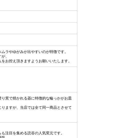
べムラやゆがみが出やすいのが特徴です。
すが、
入をお控え頂きますようお願いいたします。
登り窯で焼かれる器に特徴的な輪っかがお皿
じりますが、当店では全て同一商品とさせて
らも注目を集める読谷の人気窯元です。
囲気。