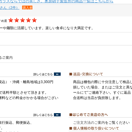
ガラスならではの美しさ。奥原硝子製造所の商品一覧はこちらから
koさん（2件）
購入者
すめ度
ーや麺類に活躍しています。楽しい食卓になり大満足です。
税込）・沖縄・離島地域は3,300円
商品は梱包の際に十分注意して検品
損していた場合、またはご注文と異な
げで送料半額とさせて頂きます。
ールにて”ご連絡下さい。すぐに返品
継料などの料金がかかる場合がござい
合送料は当店が負担致します。
銀行振込、郵便振込、
ご注文方法のご案内
をご覧ください
す。