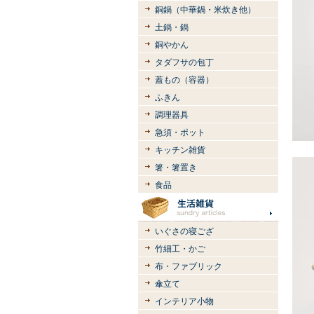
銅鍋（中華鍋・米炊き他）
土鍋・鍋
銅やかん
タダフサの包丁
蓋もの（容器）
ふきん
調理器具
急須・ポット
キッチン雑貨
箸・箸置き
食品
いぐさの寝ござ
竹細工・かご
布・ファブリック
傘立て
インテリア小物