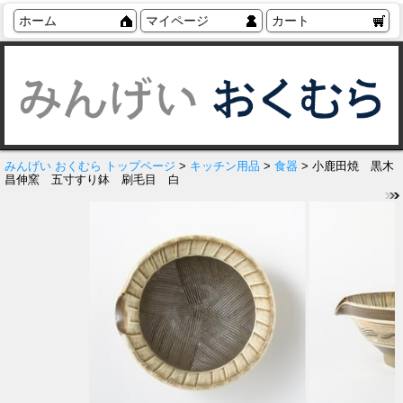
ホーム
マイページ
カート
みんげい おくむら トップページ
>
キッチン用品
>
食器
> 小鹿田焼 黒木
昌伸窯 五寸すり鉢 刷毛目 白