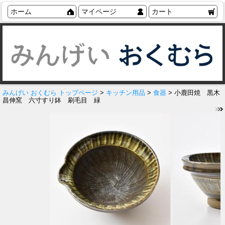
ホーム
マイページ
カート
みんげい おくむら トップページ
>
キッチン用品
>
食器
> 小鹿田焼 黒木
昌伸窯 六寸すり鉢 刷毛目 緑