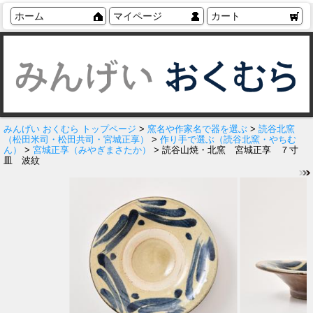
ホーム
マイページ
カート
みんげい おくむら トップページ
>
窯名や作家名で器を選ぶ
>
読谷北窯
（松田米司・松田共司・宮城正享）
>
作り手で選ぶ（読谷北窯・やちむ
ん）
>
宮城正享（みやぎまさたか）
> 読谷山焼・北窯 宮城正享 ７寸
皿 波紋